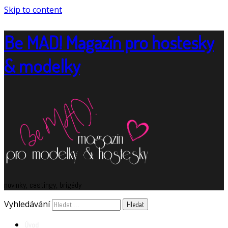
Skip to content
Be MAD! Magazín pro hostesky
& modelky
novinky, castingy, brigády
Vyhledávání
Úvod