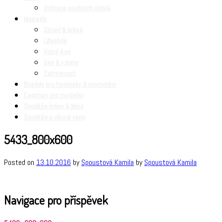
Ochrana osobních údajů
Magazín
Zdraví & krása
Lifestyle
Volný čas
Sex & vztahy
Zajímavosti
Brigády pro hostesky & promotéry
Castingy pro modelky
Soutěže krásy & Miss
Soutěže o věcné ceny
5433_800x600
Posted on
13.10.2016
by
Spoustová Kamila
by
Spoustová Kamila
Navigace pro příspěvek