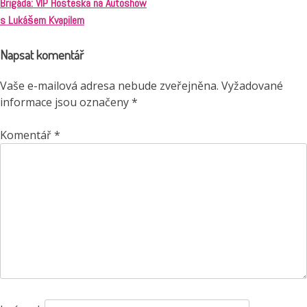
Brigáda: VIP Hosteska na Autoshow
Navigace
s Lukášem Kvapilem
pro
Napsat komentář
příspěvek
Vaše e-mailová adresa nebude zveřejněna.
Vyžadované
informace jsou označeny
*
Komentář
*