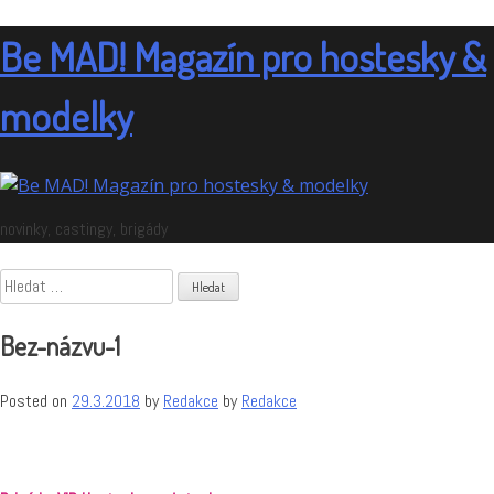
Skip
to
Be MAD! Magazín pro hostesky &
content
modelky
novinky, castingy, brigády
Vyhledávání
Bez-názvu-1
Posted on
29.3.2018
by
Redakce
by
Redakce