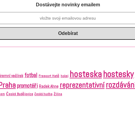
Dostávejte novinky emailem
hosteska
hostesky
fotbal
firemní večírek
Freeport Hatě
hokej
Praha
rozdáván
reprezentativní
promotéři
Radek Ahne
České Budějovice
abem
česká hudba
Žilina