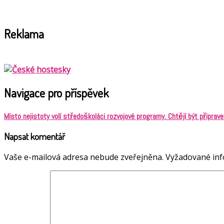
Reklama
Navigace pro příspěvek
Místo nejistoty volí středoškoláci rozvojové programy. Chtějí být připrave
Napsat komentář
Vaše e-mailová adresa nebude zveřejněna.
Vyžadované in