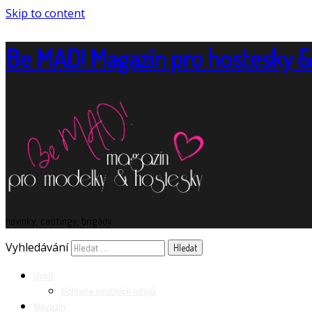
Skip to content
Be MAD! Magazín pro hostesky 
novinky, castingy, brigády
Vyhledávání
Úvod
Ochrana osobních údajů
Magazín