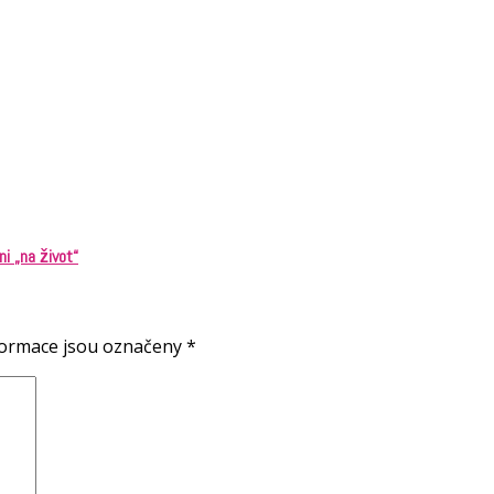
ni „na život“
formace jsou označeny
*