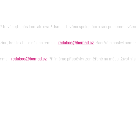
 Neváhejte nás kontaktovat! Jsme otevřeni spolupráci a rádi probereme vše
zínu, kontaktujte nás na e-mailu:
redakce@bemad.cz
. Rádi Vám poskytneme v
e-mail:
redakce@bemad.cz
. Přijímáme příspěvky zaměřené na módu, životní st