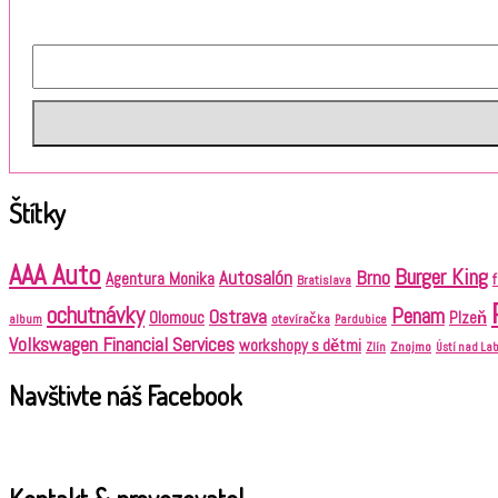
Štítky
AAA Auto
Burger King
Brno
Autosalón
Agentura Monika
Bratislava
ochutnávky
Penam
Ostrava
Olomouc
Plzeň
album
otevíračka
Pardubice
Volkswagen Financial Services
workshopy s dětmi
Znojmo
Zlín
Ústí nad L
Navštivte náš Facebook