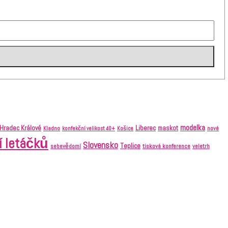
modelka
Liberec
Hradec Králové
maskot
nové
Kladno
konfekční velikost 40+
Košice
í letáčků
Slovensko
Teplice
tisková konference
veletrh
sebevědomí