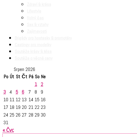
Zdraví & krása
Lifestyle
Volný čas
Sex & vztahy
Zajímavosti
Brigády pro hostesky & promotéry
Castingy pro modelky
Soutěže krásy & Miss
Soutěže o věcné ceny
Srpen 2026
Po
Út
St
Čt
Pá
So
Ne
1
2
3
4
5
6
7
8
9
10
11
12
13
14
15
16
17
18
19
20
21
22
23
24
25
26
27
28
29
30
31
« Čvc