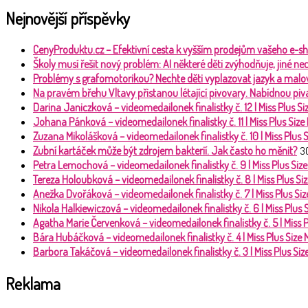
Nejnovější příspěvky
CenyProduktu.cz – Efektivní cesta k vyšším prodejům vašeho e-s
Školy musí řešit nový problém: AI některé děti zvýhodňuje, jiné 
Problémy s grafomotorikou? Nechte děti vyplazovat jazyk a malo
Na pravém břehu Vltavy přistanou létající pivovary. Nabídnou piva
Darina Janiczková – videomedailonek finalistky č. 12 | Miss Plus 
Johana Pánková – videomedailonek finalistky č. 11 | Miss Plus Siz
Zuzana Mikolášková – videomedailonek finalistky č. 10 | Miss Plus
Zubní kartáček může být zdrojem bakterií. Jak často ho měnit?
3
Petra Lemochová – videomedailonek finalistky č. 9 | Miss Plus Si
Tereza Holoubková – videomedailonek finalistky č. 8 | Miss Plus S
Anežka Dvořáková – videomedailonek finalistky č. 7 | Miss Plus S
Nikola Halkiewiczová – videomedailonek finalistky č. 6 | Miss Plus
Agatha Marie Červenková – videomedailonek finalistky č. 5 | Miss 
Bára Hubáčková – videomedailonek finalistky č. 4 | Miss Plus Size
Barbora Takáčová – videomedailonek finalistky č. 3 | Miss Plus Si
Reklama