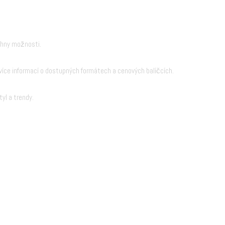
chny možnosti.
íce informací o dostupných formátech a cenových balíčcích.
yl a trendy.