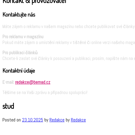
Kontakt & provozovatel
Kontaktujte nás
Máte zájem o reklamu v našem magazínu nebo chcete publikovat své články?
Pro reklamu v magazínu
Pokud máte zájem o umístění reklamy v tištěné či online verzi našeho maga
Pro publikaci článků
Chcete-li zaslat své články k posouzení a publikaci, prosím, napište nám na 
Kontaktní údaje
E-mail:
redakce@bemad.cz
Těšíme se na Vaši zprávu a případnou spolupráci!
stud
Posted on
23.10.2025
by
Redakce
by
Redakce