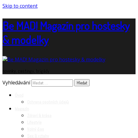
Skip to content
Be MAD! Magazín pro hostesky
& modelky
novinky, castingy, brigády
Vyhledávání
Úvod
Ochrana osobních údajů
Magazín
Zdraví & krása
Lifestyle
Volný čas
Sex & vztahy