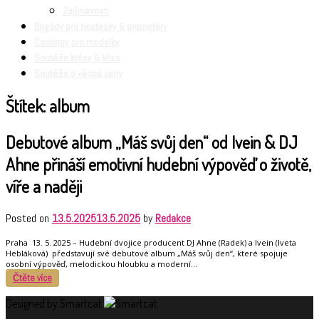
Zajímavosti
Brigády pro hostesky & promotéry
Castingy pro modelky
Soutěže krásy & Miss
Soutěže o věcné ceny
Štítek:
album
Debutové album „Máš svůj den“ od Ivein & DJ
Ahne přináší emotivní hudební výpověď o životě,
víře a naději
Posted on
13.5.2025
13.5.2025
by
Redakce
Praha 13. 5. 2025 – Hudební dvojice producent DJ Ahne (Radek) a Ivein (Iveta
Hebláková) představují své debutové album „Máš svůj den“, které spojuje
osobní výpověď, melodickou hloubku a moderní…
Čtěte více
Designed by Smartcat