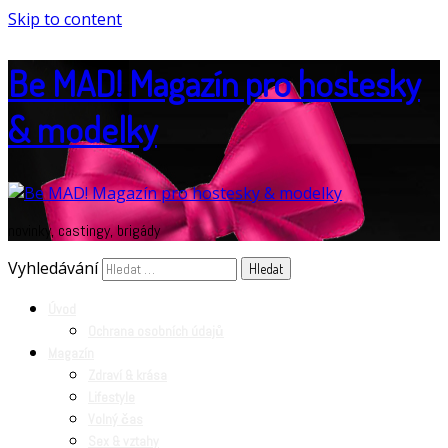
Skip to content
Be MAD! Magazín pro hostesky
& modelky
novinky, castingy, brigády
Vyhledávání
Úvod
Ochrana osobních údajů
Magazín
Zdraví & krása
Lifestyle
Volný čas
Sex & vztahy