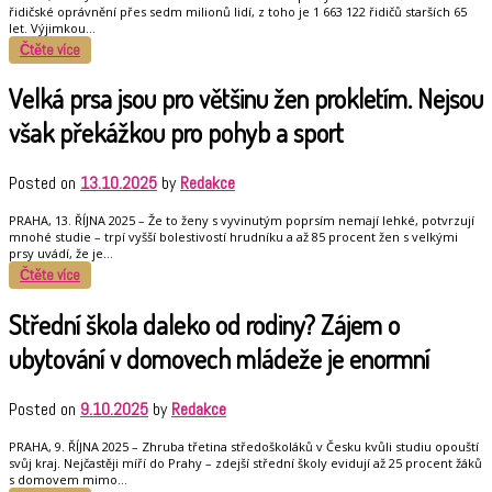
řidičské oprávnění přes sedm milionů lidí, z toho je 1 663 122 řidičů starších 65
let. Výjimkou…
Čtěte více
Velká prsa jsou pro většinu žen prokletím. Nejsou
však překážkou pro pohyb a sport
Posted on
13.10.2025
by
Redakce
PRAHA, 13. ŘÍJNA 2025 – Že to ženy s vyvinutým poprsím nemají lehké, potvrzují
mnohé studie – trpí vyšší bolestivostí hrudníku a až 85 procent žen s velkými
prsy uvádí, že je…
Čtěte více
Střední škola daleko od rodiny? Zájem o
ubytování v domovech mládeže je enormní
Posted on
9.10.2025
by
Redakce
PRAHA, 9. ŘÍJNA 2025 – Zhruba třetina středoškoláků v Česku kvůli studiu opouští
svůj kraj. Nejčastěji míří do Prahy – zdejší střední školy evidují až 25 procent žáků
s domovem mimo…