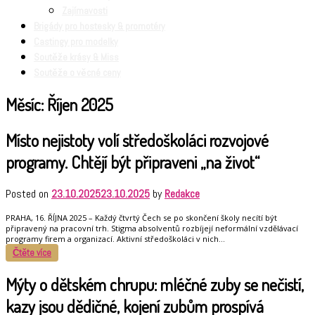
Zajímavosti
Brigády pro hostesky & promotéry
Castingy pro modelky
Soutěže krásy & Miss
Soutěže o věcné ceny
Měsíc:
Říjen 2025
Místo nejistoty volí středoškoláci rozvojové
programy. Chtějí být připraveni „na život“
Posted on
23.10.2025
23.10.2025
by
Redakce
PRAHA, 16. ŘÍJNA 2025 – Každý čtvrtý Čech se po skončení školy necítí být
připravený na pracovní trh. Stigma absolventů rozbíjejí neformální vzdělávací
programy firem a organizací. Aktivní středoškoláci v nich…
Čtěte více
Mýty o dětském chrupu: mléčné zuby se nečistí,
kazy jsou dědičné, kojení zubům prospívá