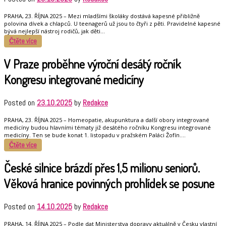
PRAHA, 23. ŘÍJNA 2025 – Mezi mladšími školáky dostává kapesné přibližně
polovina dívek a chlapců. U teenagerů už jsou to čtyři z pěti. Pravidelné kapesné
bývá nejlepší nástroj rodičů, jak děti…
Čtěte více
V Praze proběhne výroční desátý ročník
Kongresu integrované medicíny
Posted on
23.10.2025
by
Redakce
PRAHA, 23. ŘÍJNA 2025 – Homeopatie, akupunktura a další obory integrované
medicíny budou hlavními tématy již desátého ročníku Kongresu integrované
medicíny. Ten se bude konat 1. listopadu v pražském Paláci Žofín.…
Čtěte více
České silnice brázdí přes 1,5 milionu seniorů.
Věková hranice povinných prohlídek se posune
Posted on
14.10.2025
by
Redakce
PRAHA, 14. ŘÍJNA 2025 – Podle dat Ministerstva dopravy aktuálně v Česku vlastní