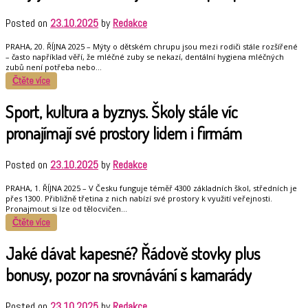
Posted on
23.10.2025
by
Redakce
PRAHA, 20. ŘÍJNA 2025 – Mýty o dětském chrupu jsou mezi rodiči stále rozšířené
– často například věří, že mléčné zuby se nekazí, dentální hygiena mléčných
zubů není potřeba nebo…
Čtěte více
Sport, kultura a byznys. Školy stále víc
pronajímají své prostory lidem i firmám
Posted on
23.10.2025
by
Redakce
PRAHA, 1. ŘÍJNA 2025 – V Česku funguje téměř 4300 základních škol, středních je
přes 1300. Přibližně třetina z nich nabízí své prostory k využití veřejnosti.
Pronajmout si lze od tělocvičen…
Čtěte více
Jaké dávat kapesné? Řádově stovky plus
bonusy, pozor na srovnávání s kamarády
Posted on
23.10.2025
by
Redakce