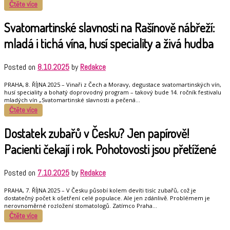
Čtěte více
Svatomartinské slavnosti na Rašínově nábřeží:
mladá i tichá vína, husí speciality a živá hudba
Posted on
8.10.2025
by
Redakce
PRAHA, 8. ŘÍJNA 2025 – Vinaři z Čech a Moravy, degustace svatomartinských vín,
husí speciality a bohatý doprovodný program – takový bude 14. ročník festivalu
mladých vín „Svatomartinské slavnosti a pečená…
Čtěte více
Dostatek zubařů v Česku? Jen papírově!
Pacienti čekají i rok. Pohotovosti jsou přetížené
Posted on
7.10.2025
by
Redakce
PRAHA, 7. ŘÍJNA 2025 – V Česku působí kolem devíti tisíc zubařů, což je
dostatečný počet k ošetření celé populace. Ale jen zdánlivě. Problémem je
nerovnoměrné rozložení stomatologů. Zatímco Praha…
Čtěte více