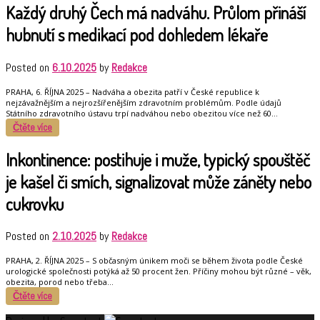
Každý druhý Čech má nadváhu. Průlom přináší
hubnutí s medikací pod dohledem lékaře
Posted on
6.10.2025
by
Redakce
PRAHA, 6. ŘÍJNA 2025 – Nadváha a obezita patří v České republice k
nejzávažnějším a nejrozšířenějším zdravotním problémům. Podle údajů
Státního zdravotního ústavu trpí nadváhou nebo obezitou více než 60…
Čtěte více
Inkontinence: postihuje i muže, typický spouštěč
je kašel či smích, signalizovat může záněty nebo
cukrovku
Posted on
2.10.2025
by
Redakce
PRAHA, 2. ŘÍJNA 2025 – S občasným únikem moči se během života podle České
urologické společnosti potýká až 50 procent žen. Příčiny mohou být různé – věk,
obezita, porod nebo třeba…
Čtěte více