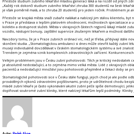
Přestože studium zubního lékařství mladou generaci láká a na rozdíl od jiných zd
„Každý rok dokončí studium zubního lékařství zhruba 300 studentů na šesti lékařsk
je však poměrně malá, a to zhruba 20 studentů pro jeden ročník. Problémem je ale 
Přestože se krajská města snaží zubaře nalákat a nabízejí jim stálou klientelu, by
v Praze je představa o lepším platovém ohodnocení, možnostech specializace a uče
kolektiv a dostupnost služeb. Města v okrajových částech regionů lákají mladé zu
vozidlo, nástupní bonusy, zajištění supervize zkušeným lékařem a možnost dalšího
Navzdory tomu, že je v Praze zubních ordinací víc, než je třeba, přibývají stále no
skončení studia. „Stomatologickou ambulanci si dnes může otevřít každý zubní lék
musejí individuálně dovzdělávat v českém stomatologickém systému a své znalosti 
Trendem je zejména vznik komplexních zdravotnických zařízení. Konkurenceschopno
Velkým problémem jsou v Česku zubní pohotovosti. Těch je kritický nedostatek ce
je absolutně nedostačující, a to zejména mimo velká města. Lidé z okrajových obl
pacientů a nedostačující množství jsou pohotovosti přeplněné a čekací doby se prot
Stomatologické pohotovosti sice v Česku stále fungují, jejich chod je ale podle 
prováděných výkonů zdravotními pojišťovnami, proto je udržitelnost chodu bezpl
mladé zubní lékaře je často vykonávání akutní zubní péče spíše demotivující, jel
doplňovat soukromé zubní kliniky, které nabízejí lékařům lepší podmínky. Klinik
Autor:
Radek Ahne