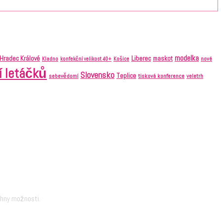
modelka
Liberec
Hradec Králové
maskot
nové
Kladno
konfekční velikost 40+
Košice
í letáčků
Slovensko
Teplice
tisková konference
veletrh
sebevědomí
chny možnosti.