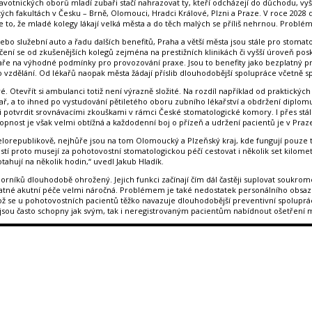
ravotnických oborů mladí zubaři stačí nahrazovat ty, kteří odcházejí do důchodu, v
ých fakultách v Česku – Brně, Olomouci, Hradci Králové, Plzni a Praze. V roce 2028 d
to, že mladé kolegy lákají velká města a do těch malých se příliš nehrnou. Problémy
t nebo služební auto a řadu dalších benefitů, Praha a větší města jsou stále pro sto
ní se od zkušenějších kolegů zejména na prestižních klinikách či vyšší úroveň posky
baře na výhodné podmínky pro provozování praxe. Jsou to benefity jako bezplatný pr
 vzdělání. Od lékařů naopak města žádají příslib dlouhodobější spolupráce včetně sp
vé. Otevřít si ambulanci totiž není výrazně složité. Na rozdíl například od praktick
ař, a to ihned po vystudování pětiletého oboru zubního lékařství a obdržení diplomu
potvrdit srovnávacími zkouškami v rámci České stomatologické komory. I přes stále
st je však velmi obtížná a každodenní boj o přízeň a udržení pacientů je v Praze
lorepublikově, nejhůře jsou na tom Olomoucký a Plzeňský kraj, kde fungují pouze 
astí proto musejí za pohotovostní stomatologickou péčí cestovat i několik set kilo
ahují na několik hodin,“ uvedl Jakub Hladík.
odborníků dlouhodobě ohrožený. Jejich funkci začínají čím dál častěji suplovat sou
atné akutní péče velmi náročná. Problémem je také nedostatek personálního obsaze
ikož se u pohotovostních pacientů těžko navazuje dlouhodobější preventivní spolupr
y jsou často schopny jak svým, tak i neregistrovaným pacientům nabídnout ošetření 