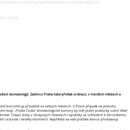
íce informací o dostupných formátech a cenových balíčcích.
yl a trendy.
ožení stomatologů. Zatímco Praha hlásí přetlak ordinací, v menších městech a
otiž koncentrují převážně ve velkých městech. V Praze připadá na jednoho
ckém kraji. „Podle České stomatologické komory by měl jeden praktický zubní lékař
ty odmítat. Čekací doby v okrajových oblastech republiky se vzhledem k obrovskému
 cestovat i desítky kilometrů. Například na naší pražské klinice představují