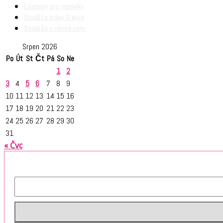
Castingy pro modelky
Soutěže krásy & Miss
Soutěže o věcné ceny
Srpen 2026
Po
Út
St
Čt
Pá
So
Ne
1
2
3
4
5
6
7
8
9
10
11
12
13
14
15
16
17
18
19
20
21
22
23
24
25
26
27
28
29
30
31
« Čvc