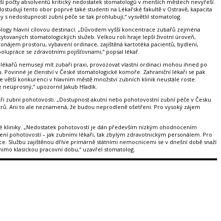
yšší počty absolventů kritický nedostatek stomatologů v menších městech nevyřeší.
ostudují tento obor poprvé také studenti na Lékařské fakultě v Ostravě, kapacita
 s nedostupností zubní péče se tak prohlubují,“ vysvětlil stomatolog.
matology hlavní cílovou destinací. „Důvodem vyšší koncentrace zubařů zejména
tovaných stomatologických služeb. Velkou roli hraje lepší životní úroveň,
onájem prostoru, vybavení ordinace, zajištěná kartotéka pacientů, bydlení,
olupráce se zdravotními pojišťovnami,“ popsal lékař.
ých lékařů nemusejí mít zubaři praxi, provozovat vlastní ordinaci mohou ihned po
. Povinné je členství v České stomatologické komoře. Zahraniční lékaři se pak
 větší konkurenci v hlavním městě množství zubních klinik neustále roste.
 neúprosný,“ upozornil Jakub Hladík.
tři zubní pohotovosti. „Dostupnost akutní nebo pohotovostní zubní péče v Česku
metrů. Ani to ale neznamená, že budou neprodleně ošetřeni. Pro vysoký zájem
kromé kliniky. „Nedostatek pohotovostí je dán především nízkým ohodnocením
ní pohotovostí – jak zubními lékaři, tak zbylým zdravotnickým personálem. Pro
áce. Službu zajištěnou dříve primárně státními nemocnicemi se v dnešní době snaží
mimo klasickou pracovní dobu,“ uzavřel stomatolog.