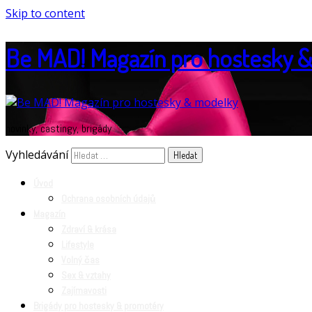
Skip to content
Be MAD! Magazín pro hostesky 
novinky, castingy, brigády
Vyhledávání
Úvod
Ochrana osobních údajů
Magazín
Zdraví & krása
Lifestyle
Volný čas
Sex & vztahy
Zajímavosti
Brigády pro hostesky & promotéry