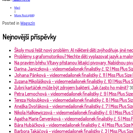
Mail
|
More Posts(446)
Posted in
Magazín
Nejnovější příspěvky
Školy musí řešit nový problém: AI některé děti zvýhodňuje, jiné 
Problémy s grafomotorikou? Nechte děti vyplazovat jazyk a malo
Na pravém břehu Vltavy přistanou létající pivovary. Nabídnou piva
Darina Janiczková – videomedailonek finalistky č. 12 | Miss Plus 
Johana Pánková – videomedailonek finalistky č. 11 | Miss Plus Siz
Zuzana Mikolášková – videomedailonek finalistky č. 10 | Miss Plus
Zubní kartáček může být zdrojem bakterií. Jak často ho měnit?
3
Petra Lemochová – videomedailonek finalistky č. 9 | Miss Plus Si
Tereza Holoubková – videomedailonek finalistky č. 8 | Miss Plus S
Anežka Dvořáková – videomedailonek finalistky č. 7 | Miss Plus S
Nikola Halkiewiczová – videomedailonek finalistky č. 6 | Miss Plus
Agatha Marie Červenková – videomedailonek finalistky č. 5 | Miss 
Bára Hubáčková – videomedailonek finalistky č. 4 | Miss Plus Size
Barbora Takáčová – videomedailonek finalistky č. 3 | Miss Plus Si