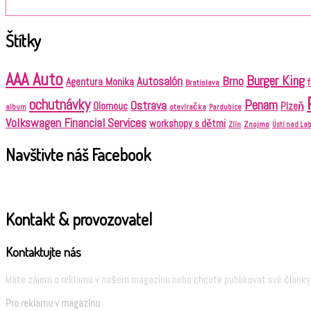
Štítky
AAA Auto
Burger King
Brno
Autosalón
Agentura Monika
Bratislava
ochutnávky
Penam
Ostrava
Olomouc
Plzeň
album
otevíračka
Pardubice
Volkswagen Financial Services
workshopy s dětmi
Znojmo
Zlín
Ústí nad L
Navštivte náš Facebook
Kontakt & provozovatel
Kontaktujte nás
Máte zájem o reklamu v našem magazínu nebo chcete publikovat své články?
Pro reklamu v magazínu