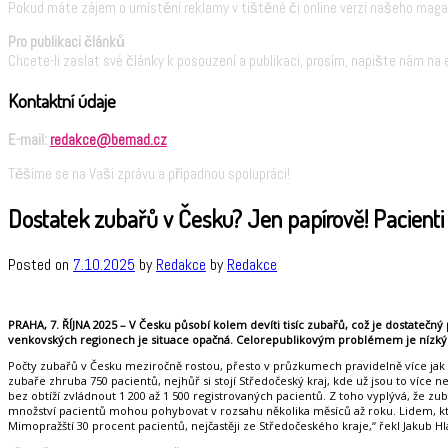
Pokud máte zájem o umístění reklamy v tištěné či online verzi našeho maga
Pro publikaci článků
Chcete-li zaslat své články k posouzení a publikaci, prosím, napište nám na 
Kontaktní údaje
E-mail:
redakce@bemad.cz
Těšíme se na Vaši zprávu a případnou spolupráci!
Dostatek zubařů v Česku? Jen papírově! Pacienti č
Posted on
7.10.2025
by
Redakce
by
Redakce
PRAHA, 7. ŘÍJNA 2025 –
V Česku působí kolem devíti tisíc zubařů, což je dostatečn
venkovských regionech je situace opačná. Celorepublikovým problémem je nízký p
Počty zubařů v Česku meziročně rostou, přesto v průzkumech pravidelně více jak
zubaře zhruba 750 pacientů, nejhůř si stojí Středočeský kraj, kde už jsou to víc
bez obtíží zvládnout 1 200 až 1 500 registrovaných pacientů. Z toho vyplývá, že z
množství pacientů mohou pohybovat v rozsahu několika měsíců až roku. Lidem, kteří
Mimopražští 30 procent pacientů, nejčastěji ze Středočeského kraje,“ řekl Jakub Hl