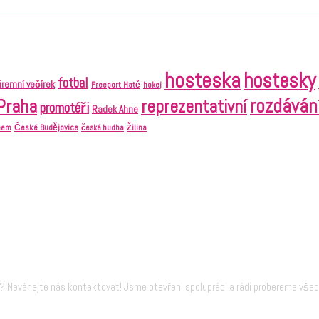
hosteska
hostesky
fotbal
firemní večírek
Freeport Hatě
hokej
Praha
rozdáván
reprezentativní
promotéři
Radek Ahne
České Budějovice
abem
česká hudba
Žilina
 Neváhejte nás kontaktovat! Jsme otevřeni spolupráci a rádi probereme vše