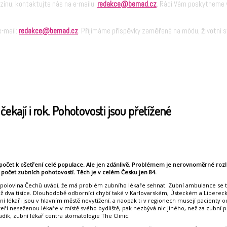
zínu, kontaktujte nás na e-mailu:
redakce@bemad.cz
. Rádi Vám poskytneme v
e-mail:
redakce@bemad.cz
. Přijímáme příspěvky zaměřené na módu, životní st
ekají i rok. Pohotovosti jsou přetížené
ý počet k ošetření celé populace. Ale jen zdánlivě. Problémem je nerovnoměrné rozl
očet zubních pohotovostí. Těch je v celém Česku jen 84.
 polovina Čechů uvádí, že má problém zubního lékaře sehnat. Zubní ambulance se t
e než dva tisíce. Dlouhodobě odborníci chybí také v Karlovarském, Ústeckém a Libere
ubní lékaři jsou v hlavním městě nevytížení, a naopak ti v regionech musejí pacien
 neseženou lékaře v místě svého bydliště, pak nezbývá nic jiného, než za zubní péčí
adík, zubní lékař centra stomatologie The Clinic.