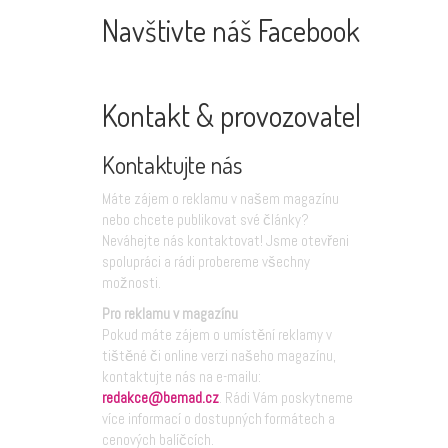
Navštivte náš Facebook
Kontakt & provozovatel
Kontaktujte nás
Máte zájem o reklamu v našem magazínu
nebo chcete publikovat své články?
Neváhejte nás kontaktovat! Jsme otevřeni
spolupráci a rádi probereme všechny
možnosti.
Pro reklamu v magazínu
Pokud máte zájem o umístění reklamy v
tištěné či online verzi našeho magazínu,
kontaktujte nás na e-mailu:
redakce@bemad.cz
. Rádi Vám poskytneme
více informací o dostupných formátech a
cenových balíčcích.