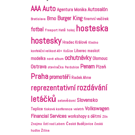
AAA Auto
Autosalón
Agentura Monika
Burger King
Brno
firemní večírek
Bratislava
hosteska
fotbal
Freeport Hatě
hokej
hostesky
Hradec Králové
Kladno
Liberec
maskot
konfekční velikost 40+
Košice
ochutnávky
modelka
Olomouc
nové album
Penam
Ostrava
Plzeň
otevíračka
Pardubice
Praha
promotéři
Radek Ahne
rozdávání
reprezentativní
letáčků
Slovensko
sebevědomí
Volkswagen
Teplice
tisková konference
veletrh
Financial Services
workshopy s dětmi
Zlín
Znojmo
České Budějovice
Ústí nad Labem
česká
hudba
Žilina