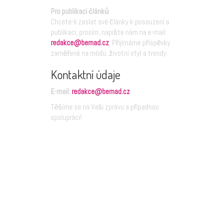
Pro publikaci článků
Chcete-li zaslat své články k posouzení a
publikaci, prosím, napište nám na e-mail:
redakce@bemad.cz
. Přijímáme příspěvky
zaměřené na módu, životní styl a trendy.
Kontaktní údaje
E-mail:
redakce@bemad.cz
Těšíme se na Vaši zprávu a případnou
spolupráci!