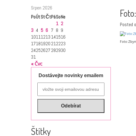
Srpen 2026
Foto
Po
Út
St
Čt
Pá
So
Ne
1
2
Posted 
3
4
5
6
7
8
9
10
11
12
13
14
15
16
Foto:Zby
17
18
19
20
21
22
23
24
25
26
27
28
29
30
31
« Čvc
Dostávejte novinky emailem
Štítky