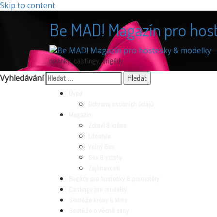
Skip to content
Be MAD! Magazín pro hos
novinky, castingy, brigády
Vyhledávání
Úvod
Ochrana osobních údajů
Magazín
Zdraví & krása
Lifestyle
Volný čas
Sex & vztahy
Zajímavosti
Brigády pro hostesky & promotéry
Castingy pro modelky
Soutěže krásy & Miss
Soutěže o věcné ceny