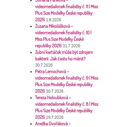
videomedailonek finalistky č. 11 | Miss
Plus Size Modelky České republiky
2026
1.8.2026
Zuzana Mikolášková –
videomedailonek finalistky č. 10 |
Miss Plus Size Modelky České
republiky 2026
31.7.2026
Zubní kartáček může být zdrojem
bakterií. Jak často ho měnit?
30.7.2026
Petra Lemochová –
videomedailonek finalistky č. 9 | Miss
Plus Size Modelky České republiky
2026
30.7.2026
Tereza Holoubková –
videomedailonek finalistky č. 8 | Miss
Plus Size Modelky České republiky
2026
29.7.2026
Anežka Dvořáková –