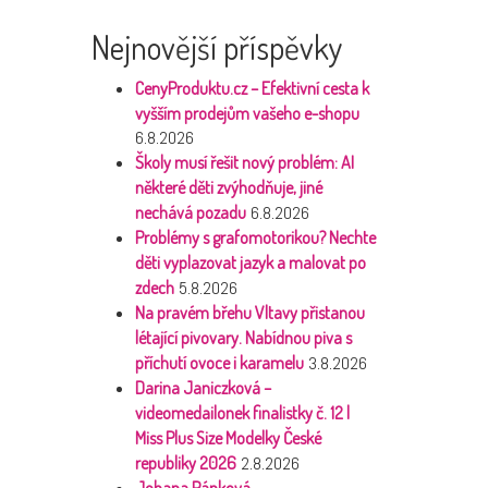
Nejnovější příspěvky
CenyProduktu.cz – Efektivní cesta k
vyšším prodejům vašeho e-shopu
6.8.2026
Školy musí řešit nový problém: AI
některé děti zvýhodňuje, jiné
nechává pozadu
6.8.2026
Problémy s grafomotorikou? Nechte
děti vyplazovat jazyk a malovat po
zdech
5.8.2026
Na pravém břehu Vltavy přistanou
létající pivovary. Nabídnou piva s
příchutí ovoce i karamelu
3.8.2026
Darina Janiczková –
videomedailonek finalistky č. 12 |
Miss Plus Size Modelky České
republiky 2026
2.8.2026
Johana Pánková –