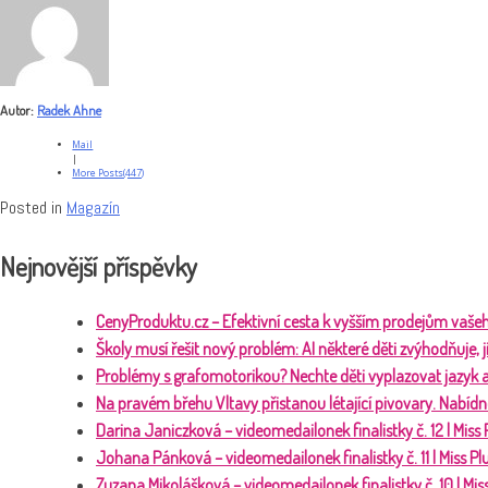
Autor:
Radek Ahne
Mail
|
More Posts(447)
Posted in
Magazín
Nejnovější příspěvky
CenyProduktu.cz – Efektivní cesta k vyšším prodejům vaše
Školy musí řešit nový problém: AI některé děti zvýhodňuje,
Problémy s grafomotorikou? Nechte děti vyplazovat jazyk 
Na pravém břehu Vltavy přistanou létající pivovary. Nabídn
Darina Janiczková – videomedailonek finalistky č. 12 | Miss
Johana Pánková – videomedailonek finalistky č. 11 | Miss P
Zuzana Mikolášková – videomedailonek finalistky č. 10 | Mis