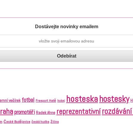
Dostávejte novinky emailem
hosteska
hostesky
fotbal
remní večírek
H
Freeport Hatě
hokej
raha
rozdávání
reprezentativní
promotéři
Radek Ahne
České Budějovice
em
česká hudba
Žilina