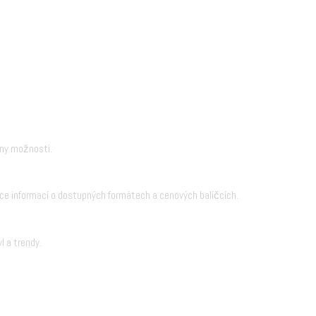
hny možnosti.
ce informací o dostupných formátech a cenových balíčcích.
l a trendy.