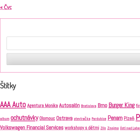
« Čvc
Štítky
AAA Auto
Burger King
Brno
Autosalón
Agentura Monika
fi
Bratislava
P
ochutnávky
Penam
Ostrava
Olomouc
Plzeň
album
otevíračka
Pardubice
Volkswagen Financial Services
workshopy s dětmi
Znojmo
Zlín
Ústí nad Lab