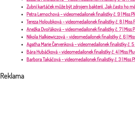
Zubní kartáček může být zdrojem bakterií. Jak často ho mě
Petra Lemochová – videomedailonek finalistky č. 9 | Miss P
Tereza Holoubková – videomedailonek finalistky č. 8 | Miss
Anežka Dvořáková – videomedailonek finalistky č. 7 | Miss 
Nikola Halkiewiczová – videomedailonek finalistky č. 6 | Mi
Agatha Marie Červenková – videomedailonek finalistky č. 5 
Bára Hubáčková – videomedailonek finalistky č. 4 | Miss Pl
Barbora Takáčová – videomedailonek finalistky č. 3 | Miss 
Reklama