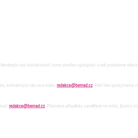
Neváhejte nás kontaktovat! Jsme otevřeni spolupráci a rádi probereme všec
nu, kontaktujte nás na e-mailu:
redakce@bemad.cz
. Rádi Vám poskytneme ví
-mail:
redakce@bemad.cz
. Přijímáme příspěvky zaměřené na módu, životní sty