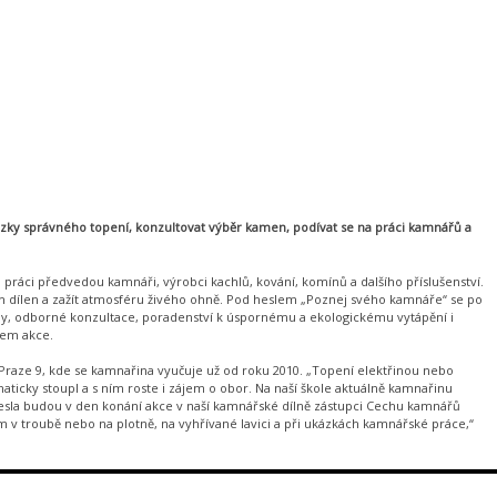
zky správného topení, konzultovat výběr kamen, podívat se na práci kamnářů a
práci předvedou kamnáři, výrobci kachlů, kování, komínů a dalšího příslušenství.
ch dílen a zažít atmosféru živého ohně. Pod heslem „Poznej svého kamnáře“ se po
vby, odborné konzultace, poradenství k úspornému a ekologickému vytápění i
lem akce.
Praze 9, kde se kamnařina vyučuje už od roku 2010. „Topení elektřinou nebo
ticky stoupl a s ním roste i zájem o obor. Na naší škole aktuálně kamnařinu
mesla budou v den konání akce v naší kamnářské dílně zástupci Cechu kamnářů
 troubě nebo na plotně, na vyhřívané lavici a při ukázkách kamnářské práce,“