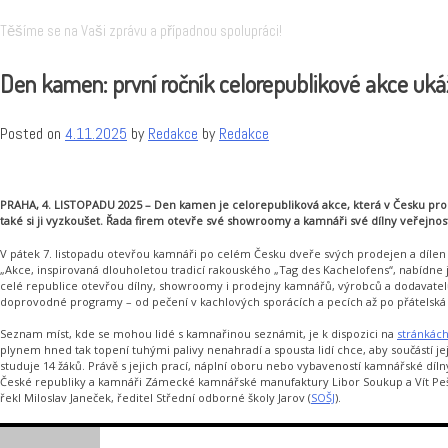
Těšíme se na Vaši zprávu a případnou spolupráci!
Den kamen: první ročník celorepublikové akce uká
Posted on
4.11.2025
by
Redakce
by
Redakce
PRAHA, 4. LISTOPADU 2025 – Den kamen je celorepubliková akce, která v Česku prob
také si ji vyzkoušet. Řada firem otevře své showroomy a kamnáři své dílny veřejnost
V pátek 7. listopadu otevřou kamnáři po celém Česku dveře svých prodejen a dílen 
„Akce, inspirovaná dlouholetou tradicí rakouského „Tag des Kachelofens“, nabídne 
celé republice otevřou dílny, showroomy i prodejny kamnářů, výrobců a dodavatel
doprovodné programy – od pečení v kachlových sporácích a pecích až po přátelská 
Seznam míst, kde se mohou lidé s kamnařinou seznámit, je k dispozici na
stránkác
plynem hned tak topení tuhými palivy nenahradí a spousta lidí chce, aby součástí 
studuje 14 žáků. Právě s jejich prací, náplní oboru nebo vybaveností kamnářské d
České republiky a kamnáři Zámecké kamnářské manufaktury Libor Soukup a Vít Peše
řekl Miloslav Janeček, ředitel Střední odborné školy Jarov (
SOŠJ
).