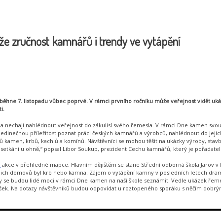
že zručnost kamnářů i trendy ve vytápění
ěhne 7. listopadu vůbec poprvé. V rámci prvního ročníku může veřejnost vidět uká
i.
a nechají nahlédnout veřejnost do zákulisí svého řemesla. V rámci Dne kamen svou 
jedinečnou příležitost poznat práci českých kamnářů a výrobců, nahlédnout do jeji
ů kamen, krbů, kachlů a komínů. Návštěvníci se mohou těšit na ukázky výroby, sta
setkání u ohně,“ popsal Libor Soukup, prezident Cechu kamnářů, který je pořadate
h
akce v přehledné mapce. Hlavním dějištěm se stane Střední odborná škola Jarov v 
jejich domovů byl krb nebo kamna. Zájem o vytápění kamny v posledních letech drama
ílny se budou lidé moci v rámci Dne kamen na naší škole seznámit. Vedle ukázek ře
k. Na dotazy návštěvníků budou odpovídat u roztopeného sporáku s něčím dobrým v