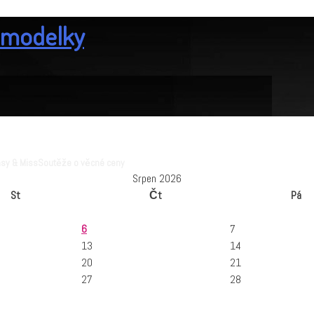
& modelky
sy & Miss
Soutěže o věcné ceny
Srpen 2026
St
Čt
Pá
6
7
13
14
20
21
27
28