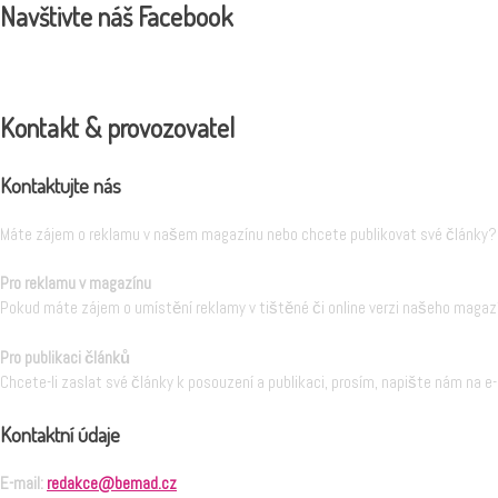
Navštivte náš Facebook
Kontakt & provozovatel
Kontaktujte nás
Máte zájem o reklamu v našem magazínu nebo chcete publikovat své články? 
Pro reklamu v magazínu
Pokud máte zájem o umístění reklamy v tištěné či online verzi našeho magazí
Pro publikaci článků
Chcete-li zaslat své články k posouzení a publikaci, prosím, napište nám na e
Kontaktní údaje
E-mail:
redakce@bemad.cz