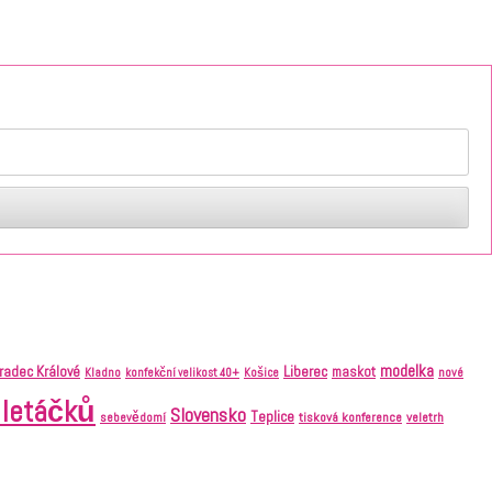
modelka
Liberec
radec Králové
maskot
nové
Kladno
konfekční velikost 40+
Košice
 letáčků
Slovensko
Teplice
tisková konference
veletrh
sebevědomí