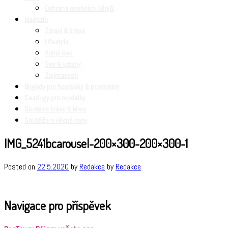
Ochrana osobních údajů
Magazín
Zdraví & krása
Lifestyle
Volný čas
Sex & vztahy
Zajímavosti
Brigády pro hostesky & promotéry
Castingy pro modelky
Soutěže krásy & Miss
Soutěže o věcné ceny
IMG_5241bcarousel-200×300-200×300-1
Posted on
22.5.2020
by
Redakce
by
Redakce
Navigace pro příspěvek