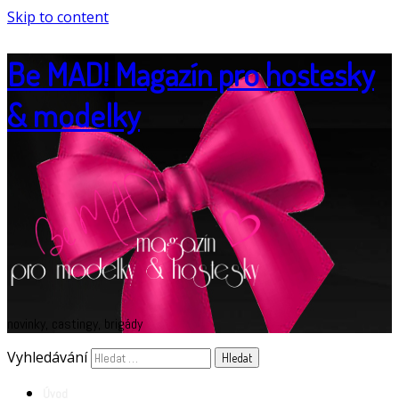
Skip to content
Be MAD! Magazín pro hostesky
& modelky
novinky, castingy, brigády
Vyhledávání
Úvod