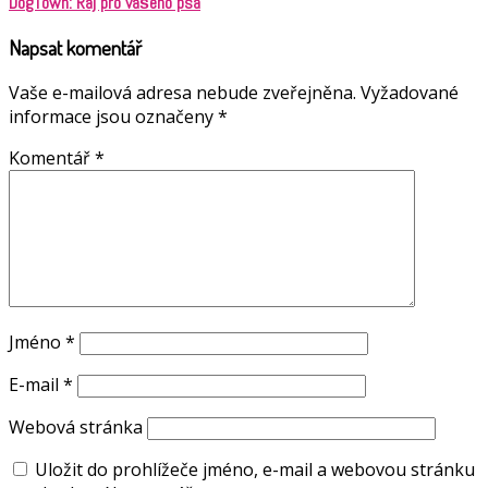
DogTown: Ráj pro vašeho psa
Napsat komentář
Vaše e-mailová adresa nebude zveřejněna.
Vyžadované
informace jsou označeny
*
Komentář
*
Jméno
*
E-mail
*
Webová stránka
Uložit do prohlížeče jméno, e-mail a webovou stránku