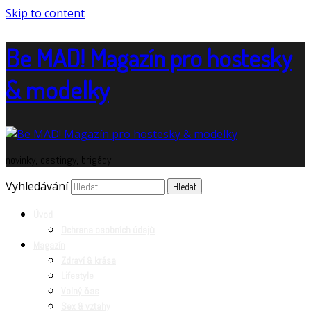
Skip to content
Be MAD! Magazín pro hostesky
& modelky
novinky, castingy, brigády
Vyhledávání
Úvod
Ochrana osobních údajů
Magazín
Zdraví & krása
Lifestyle
Volný čas
Sex & vztahy