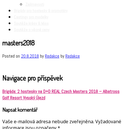
Zajímavosti
Brigády pro hostesky & promotéry
Castingy pro modelky
Soutěže krásy & Miss
Soutěže o věcné ceny
masters2018
Posted on
20.8.2018
by
Redakce
by
Redakce
Navigace pro příspěvek
Brigáda: 2 hostesky na D+D REAL Czech Masters 2018 – Albatross
Golf Resort Vysoký Újezd
Napsat komentář
Vaše e-mailová adresa nebude zveřejněna.
Vyžadované
informace jsou označeny
*