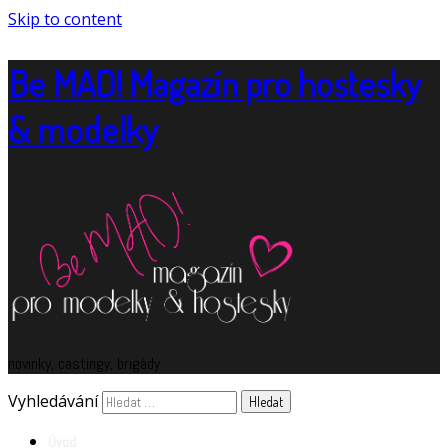
Skip to content
Be MAD! Magazín pro hostesky
& modelky
novinky, castingy, brigády
Vyhledávání
Úvod