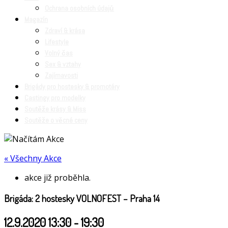
Ochrana osobních údajů
Magazín
Zdraví & krása
Lifestyle
Volný čas
Sex & vztahy
Zajímavosti
Brigády pro hostesky & promotéry
Castingy pro modelky
Soutěže krásy & Miss
Soutěže o věcné ceny
« Všechny Akce
akce již proběhla.
Brigáda: 2 hostesky VOLNOFEST – Praha 14
12.9.2020 13:30
-
19:30