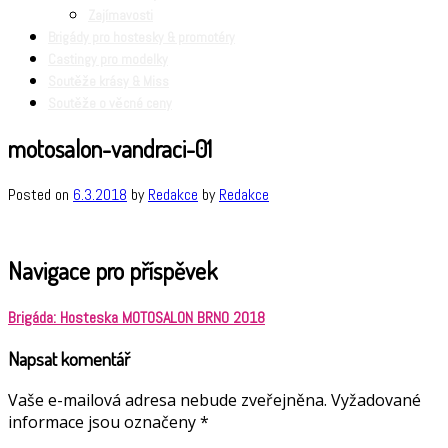
Zajímavosti
Brigády pro hostesky & promotéry
Castingy pro modelky
Soutěže krásy & Miss
Soutěže o věcné ceny
motosalon-vandraci-01
Posted on
6.3.2018
by
Redakce
by
Redakce
Navigace pro příspěvek
Brigáda: Hosteska MOTOSALON BRNO 2018
Napsat komentář
Vaše e-mailová adresa nebude zveřejněna.
Vyžadované
informace jsou označeny
*