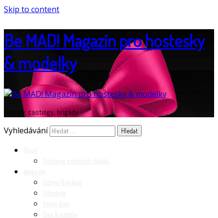
Skip to content
Be MAD! Magazín pro hostesky
& modelky
novinky, castingy, brigády
Vyhledávání
Úvod
Ochrana osobních údajů
Magazín
Zdraví & krása
Lifestyle
Volný čas
Sex & vztahy