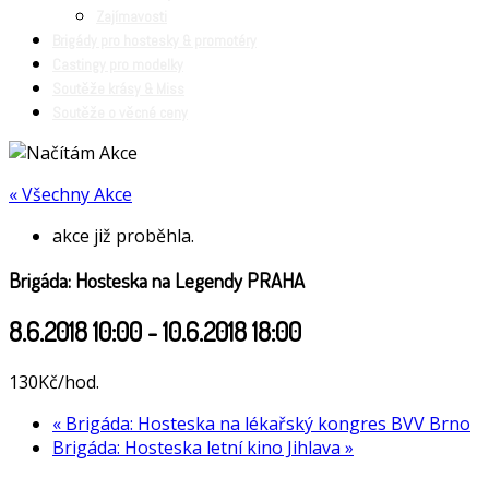
Zajímavosti
Brigády pro hostesky & promotéry
Castingy pro modelky
Soutěže krásy & Miss
Soutěže o věcné ceny
« Všechny Akce
akce již proběhla.
Brigáda: Hosteska na Legendy PRAHA
8.6.2018 10:00
-
10.6.2018 18:00
130Kč/hod.
«
Brigáda: Hosteska na lékařský kongres BVV Brno
Brigáda: Hosteska letní kino Jihlava
»