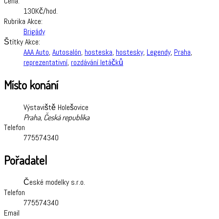
Cena:
130Kč/hod.
Rubrika Akce:
Brigády
Štítky Akce:
AAA Auto
,
Autosalón
,
hosteska
,
hostesky
,
Legendy
,
Praha
,
reprezentativní
,
rozdávání letáčků
Místo konání
Výstaviště Holešovice
Praha
,
Česká republika
Telefon
775574340
Pořadatel
České modelky s.r.o.
Telefon
775574340
Email