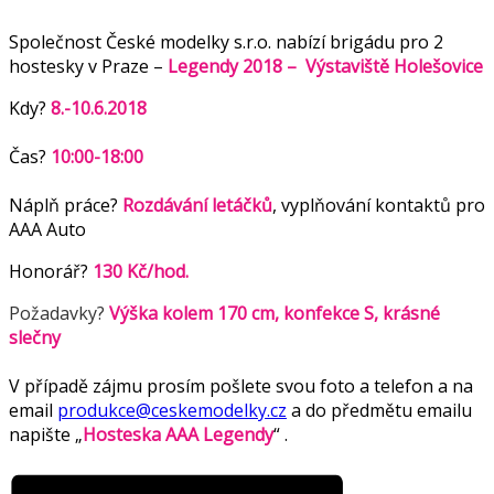
Společnost České modelky s.r.o. nabízí brigádu pro 2
hostesky v Praze –
Legendy 2018 – Výstaviště Holešovice
Kdy?
8.-10.6.2018
Čas?
10:00-18:00
Náplň práce?
Rozdávání letáčků
, vyplňování kontaktů pro
AAA Auto
Honorář?
130 Kč/hod.
Požadavky?
Výška kolem 170 cm, konfekce S, krásné
slečny
V případě zájmu prosím pošlete svou foto a telefon a na
email
produkce@ceskemodelky.cz
a do předmětu emailu
napište „
Hosteska AAA Legendy
“ .