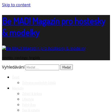
Skip to content
Be MAD! Magazín pro hostesky
& modelky
novinky, castingy, brigády
Vyhledávání
Úvod
Ochrana osobních údajů
Magazín
Zdraví & krása
Lifestyle
Volný čas
Sex & vztahy