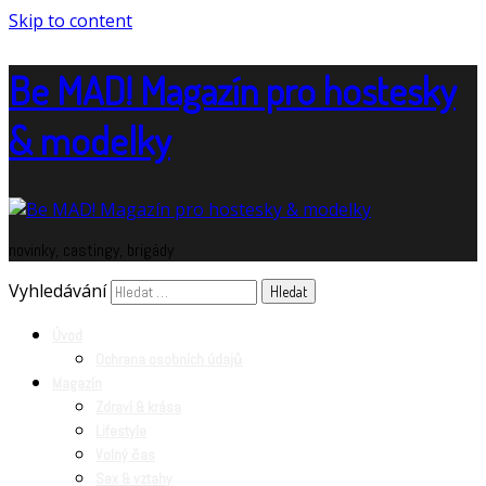
Skip to content
Be MAD! Magazín pro hostesky
& modelky
novinky, castingy, brigády
Vyhledávání
Úvod
Ochrana osobních údajů
Magazín
Zdraví & krása
Lifestyle
Volný čas
Sex & vztahy