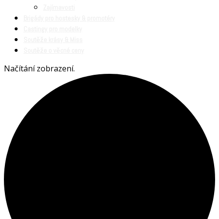
Zajímavosti
Brigády pro hostesky & promotéry
Castingy pro modelky
Soutěže krásy & Miss
Soutěže o věcné ceny
Načítání zobrazení.