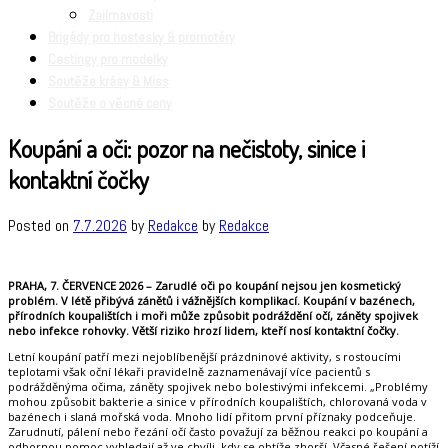
Zajímavosti
Brigády pro hostesky & promotéry
Castingy pro modelky
Soutěže krásy & Miss
Soutěže o věcné ceny
Koupání a oči: pozor na nečistoty, sinice i
kontaktní čočky
Posted on
7.7.2026
by
Redakce
by
Redakce
PRAHA, 7. ČERVENCE 2026 – Zarudlé oči po koupání nejsou jen kosmetický
problém. V létě přibývá zánětů i vážnějších komplikací. Koupání v bazénech,
přírodních koupalištích i moři může způsobit podráždění očí, záněty spojivek
nebo infekce rohovky. Větší riziko hrozí lidem, kteří nosí kontaktní čočky.
Letní koupání patří mezi nejoblíbenější prázdninové aktivity, s rostoucími
teplotami však oční lékaři pravidelně zaznamenávají více pacientů s
podrážděnýma očima, záněty spojivek nebo bolestivými infekcemi. „Problémy
mohou způsobit bakterie a sinice v přírodních koupalištích, chlorovaná voda v
bazénech i slaná mořská voda. Mnoho lidí přitom první příznaky podceňuje.
Zarudnutí, pálení nebo řezání očí často považují za běžnou reakci po koupání a
odbornou pomoc vyhledají až ve chvíli, kdy se obtíže zhorší. Včasné řešení potíží