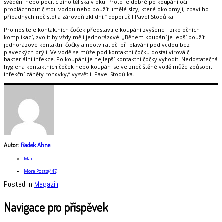
svědění nebo pocit cizího tělíska v oku. Proto je dobré po koupání oči
propláchnout čistou vodou nebo použít umělé slzy, které oko omyjí, zbaví ho
případných nečistot a zároveň zklidní,“ doporučil Pavel Stodůlka.
Pro nositele kontaktních čoček představuje koupání zvýšené riziko očních
komplikací, zvolit by vždy měli jednorázové. „Během koupání je lepší použít
jednorázové kontaktní čočky a neotvírat oči při plavání pod vodou bez
plaveckých brýlí. Ve vodě se může pod kontaktní čočku dostat virová či
bakteriální infekce. Po koupání je nejlepší kontaktní čočky vyhodit. Nedostatečná
hygiena kontaktních čoček nebo koupání se ve znečištěné vodě může způsobit
infekční záněty rohovky,“ vysvětlil Pavel Stodůlka.
Autor:
Radek Ahne
Mail
|
More Posts(447)
Posted in
Magazín
Navigace pro příspěvek