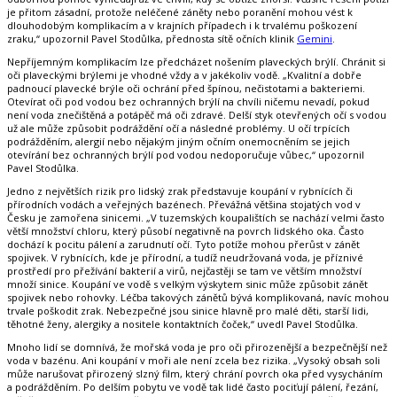
je přitom zásadní, protože neléčené záněty nebo poranění mohou vést k
dlouhodobým komplikacím a v krajních případech i k trvalému poškození
zraku,“ upozornil Pavel Stodůlka, přednosta sítě očních klinik
Gemini
.
Nepříjemným komplikacím lze předcházet nošením plaveckých brýlí. Chránit si
oči plaveckými brýlemi je vhodné vždy a v jakékoliv vodě. „Kvalitní a dobře
padnoucí plavecké brýle oči ochrání před špínou, nečistotami a bakteriemi.
Otevírat oči pod vodou bez ochranných brýlí na chvíli ničemu nevadí, pokud
není voda znečištěná a potápěč má oči zdravé. Delší styk otevřených očí s vodou
už ale může způsobit podráždění očí a následné problémy. U očí trpících
podrážděním, alergií nebo nějakým jiným očním onemocněním se jejich
otevírání bez ochranných brýlí pod vodou nedoporučuje vůbec,“ upozornil
Pavel Stodůlka.
Jedno z největších rizik pro lidský zrak představuje koupání v rybnících či
přírodních vodách a veřejných bazénech. Převážná většina stojatých vod v
Česku je zamořena sinicemi. „V tuzemských koupalištích se nachází velmi často
větší množství chloru, který působí negativně na povrch lidského oka. Často
dochází k pocitu pálení a zarudnutí očí. Tyto potíže mohou přerůst v zánět
spojivek. V rybnících, kde je přírodní, a tudíž neudržovaná voda, je příznivé
prostředí pro přežívání bakterií a virů, nejčastěji se tam ve větším množství
množí sinice. Koupání ve vodě s velkým výskytem sinic může způsobit zánět
spojivek nebo rohovky. Léčba takových zánětů bývá komplikovaná, navíc mohou
trvale poškodit zrak. Nebezpečné jsou sinice hlavně pro malé děti, starší lidi,
těhotné ženy, alergiky a nositele kontaktních čoček,“ uvedl Pavel Stodůlka.
Mnoho lidí se domnívá, že mořská voda je pro oči přirozenější a bezpečnější než
voda v bazénu. Ani koupání v moři ale není zcela bez rizika. „Vysoký obsah soli
může narušovat přirozený slzný film, který chrání povrch oka před vysycháním
a podrážděním. Po delším pobytu ve vodě tak lidé často pociťují pálení, řezání,