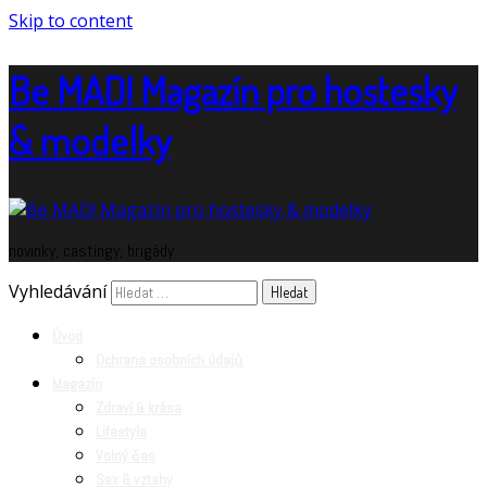
Skip to content
Be MAD! Magazín pro hostesky
& modelky
novinky, castingy, brigády
Vyhledávání
Úvod
Ochrana osobních údajů
Magazín
Zdraví & krása
Lifestyle
Volný čas
Sex & vztahy