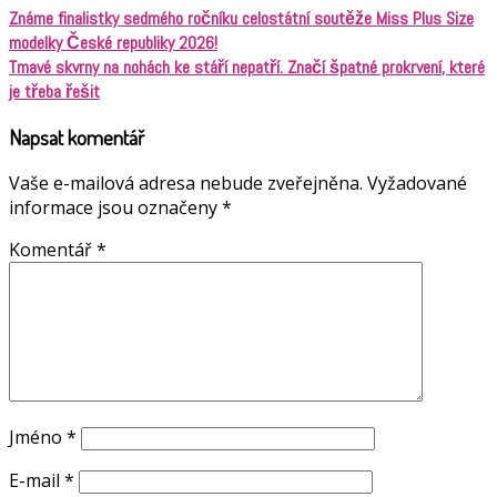
Známe finalistky sedmého ročníku celostátní soutěže Miss Plus Size
modelky České republiky 2026!
Tmavé skvrny na nohách ke stáří nepatří. Značí špatné prokrvení, které
je třeba řešit
Napsat komentář
Vaše e-mailová adresa nebude zveřejněna.
Vyžadované
informace jsou označeny
*
Komentář
*
Jméno
*
E-mail
*