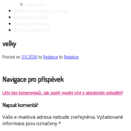
Zajímavosti
Brigády pro hostesky & promotéry
Castingy pro modelky
Soutěže krásy & Miss
Soutěže o věcné ceny
velky
Posted on
3.5.2026
by
Redakce
by
Redakce
Navigace pro příspěvek
Léto bez kompromisů: Jak spojit vysoký styl s absolutním pohodlím?
Napsat komentář
Vaše e-mailová adresa nebude zveřejněna.
Vyžadované
informace jsou označeny
*