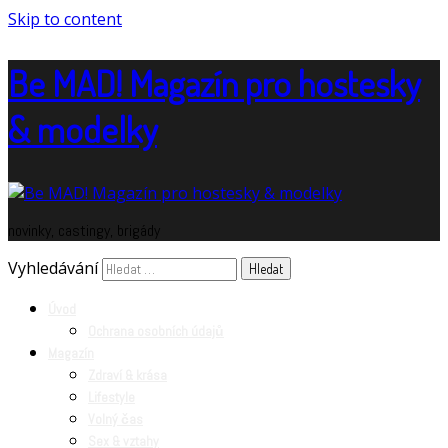
Skip to content
Be MAD! Magazín pro hostesky
& modelky
novinky, castingy, brigády
Vyhledávání
Úvod
Ochrana osobních údajů
Magazín
Zdraví & krása
Lifestyle
Volný čas
Sex & vztahy