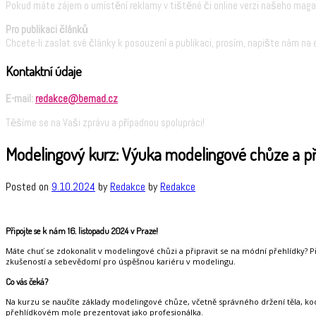
Pokud máte zájem o umístění reklamy v tištěné či online verzi našeho maga
Pro publikaci článků
Chcete-li zaslat své články k posouzení a publikaci, prosím, napište nám na 
Kontaktní údaje
E-mail:
redakce@bemad.cz
Těšíme se na Vaši zprávu a případnou spolupráci!
Modelingový kurz: Výuka modelingové chůze a pří
Posted on
9.10.2024
by
Redakce
by
Redakce
Připojte se k nám 16. listopadu 2024 v Praze!
Máte chuť se zdokonalit v modelingové chůzi a připravit se na módní přehlídky? Přih
zkušeností a sebevědomí pro úspěšnou kariéru v modelingu.
Co vás čeká?
Na kurzu se naučíte základy modelingové chůze, včetně správného držení těla, koo
přehlídkovém mole prezentovat jako profesionálka.