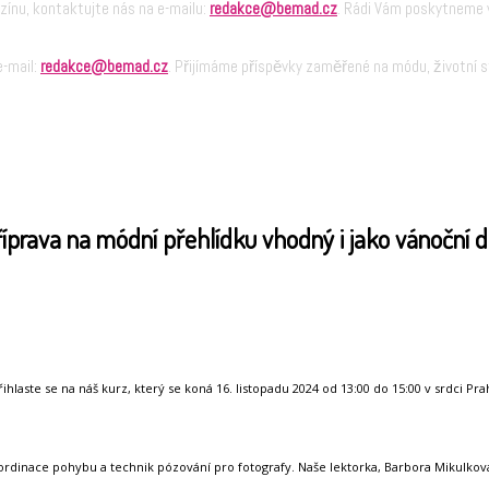
zínu, kontaktujte nás na e-mailu:
redakce@bemad.cz
. Rádi Vám poskytneme v
e-mail:
redakce@bemad.cz
. Přijímáme příspěvky zaměřené na módu, životní st
prava na módní přehlídku vhodný i jako vánoční 
laste se na náš kurz, který se koná 16. listopadu 2024 od 13:00 do 15:00 v srdci Prah
rdinace pohybu a technik pózování pro fotografy. Naše lektorka, Barbora Mikulková