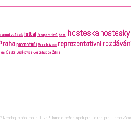
hosteska
hostesky
fotbal
firemní večírek
Freeport Hatě
hokej
Praha
rozdáván
reprezentativní
promotéři
Radek Ahne
České Budějovice
abem
česká hudba
Žilina
 Neváhejte nás kontaktovat! Jsme otevřeni spolupráci a rádi probereme vše