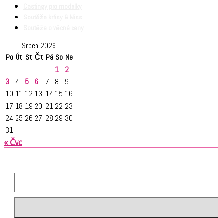
Castingy pro modelky
Soutěže krásy & Miss
Soutěže o věcné ceny
Srpen 2026
Po
Út
St
Čt
Pá
So
Ne
1
2
3
4
5
6
7
8
9
10
11
12
13
14
15
16
17
18
19
20
21
22
23
24
25
26
27
28
29
30
31
« Čvc