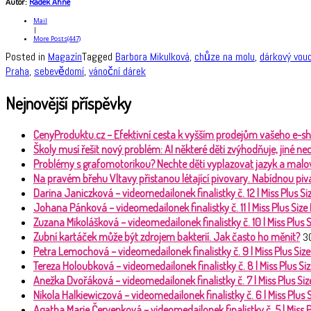
Autor:
Radek Ahne
Mail
|
More Posts(447)
Posted in
Magazín
Tagged
Barbora Mikulková
,
chůze na molu
,
dárkový vou
Praha
,
sebevědomí
,
vánoční dárek
Nejnovější příspěvky
CenyProduktu.cz – Efektivní cesta k vyšším prodejům vašeho e-s
Školy musí řešit nový problém: AI některé děti zvýhodňuje, jiné 
Problémy s grafomotorikou? Nechte děti vyplazovat jazyk a malo
Na pravém břehu Vltavy přistanou létající pivovary. Nabídnou piva
Darina Janiczková – videomedailonek finalistky č. 12 | Miss Plus 
Johana Pánková – videomedailonek finalistky č. 11 | Miss Plus Siz
Zuzana Mikolášková – videomedailonek finalistky č. 10 | Miss Plus
Zubní kartáček může být zdrojem bakterií. Jak často ho měnit?
3
Petra Lemochová – videomedailonek finalistky č. 9 | Miss Plus Si
Tereza Holoubková – videomedailonek finalistky č. 8 | Miss Plus S
Anežka Dvořáková – videomedailonek finalistky č. 7 | Miss Plus S
Nikola Halkiewiczová – videomedailonek finalistky č. 6 | Miss Plus
Agatha Marie Červenková – videomedailonek finalistky č. 5 | Miss 