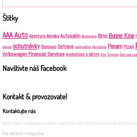
Štítky
AAA Auto
Burger King
Brno
Autosalón
Agentura Monika
Bratislava
ochutnávky
Penam
Ostrava
Olomouc
Plzeň
album
otevíračka
Pardubice
Volkswagen Financial Services
workshopy s dětmi
Znojmo
Zlín
Ústí nad L
Navštivte náš Facebook
Kontakt & provozovatel
Kontaktujte nás
Máte zájem o reklamu v našem magazínu nebo chcete publikovat své články?
Pro reklamu v magazínu