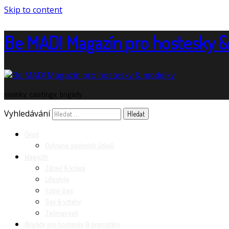
Skip to content
Be MAD! Magazín pro hostesky 
novinky, castingy, brigády
Vyhledávání
Úvod
Ochrana osobních údajů
Magazín
Zdraví & krása
Lifestyle
Volný čas
Sex & vztahy
Zajímavosti
Brigády pro hostesky & promotéry