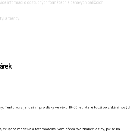
íce informací o dostupných formátech a cenových balíčcích.
yl a trendy.
dárek
y. Tento kurz je ideální pro dívky ve věku 10–30 let, které touží po získání nových
, zkušená modelka a fotomodelka, vám předá své znalosti a tipy, jak se na