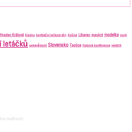
modelka
Liberec
Hradec Králové
maskot
nové
Kladno
konfekční velikost 40+
Košice
í letáčků
Slovensko
Teplice
tisková konference
veletrh
sebevědomí
chny možnosti.