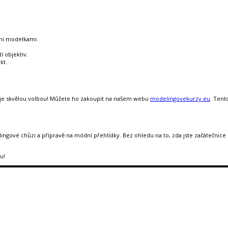
ími modelkami.
í objektiv.
kt.
z je skvělou volbou! Můžete ho zakoupit na našem webu
modelingovekurzy.eu
. Tent
ingové chůzi a přípravě na módní přehlídky. Bez ohledu na to, zda jste začátečnice
u!