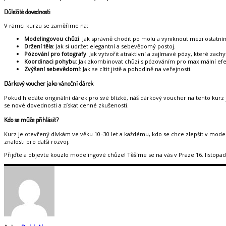
Důležité dovednosti
V rámci kurzu se zaměříme na:
Modelingovou chůzi
: Jak správně chodit po molu a vyniknout mezi ostatn
Držení těla
: Jak si udržet elegantní a sebevědomý postoj.
Pózování pro fotografy
: Jak vytvořit atraktivní a zajímavé pózy, které zachyt
Koordinaci pohybu
: Jak zkombinovat chůzi s pózováním pro maximální efe
Zvýšení sebevědomí
: Jak se cítit jistě a pohodlně na veřejnosti.
Dárkový voucher jako vánoční dárek
Pokud hledáte originální dárek pro své blízké, náš dárkový voucher na tento kur
se nové dovednosti a získat cenné zkušenosti.
Kdo se může přihlásit?
Kurz je otevřený dívkám ve věku 10–30 let a každému, kdo se chce zlepšit v model
znalosti pro další rozvoj.
Přijďte a objevte kouzlo modelingové chůze! Těšíme se na vás v Praze 16. listopad