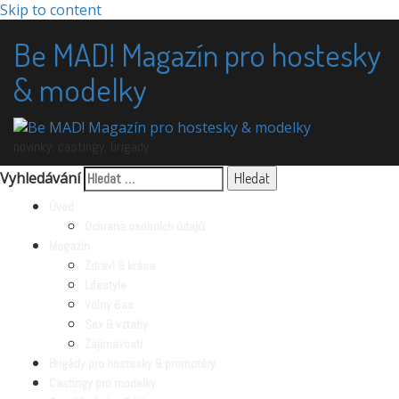
Skip to content
Be MAD! Magazín pro hostesky
& modelky
novinky, castingy, brigády
Vyhledávání
Úvod
Ochrana osobních údajů
Magazín
Zdraví & krása
Lifestyle
Volný čas
Sex & vztahy
Zajímavosti
Brigády pro hostesky & promotéry
Castingy pro modelky