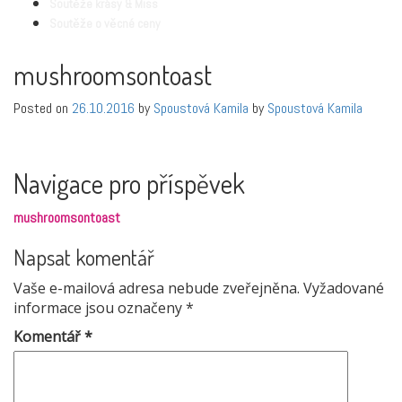
Soutěže krásy & Miss
Soutěže o věcné ceny
mushroomsontoast
Posted on
26.10.2016
by
Spoustová Kamila
by
Spoustová Kamila
Navigace pro příspěvek
mushroomsontoast
Napsat komentář
Vaše e-mailová adresa nebude zveřejněna.
Vyžadované
informace jsou označeny
*
Komentář
*