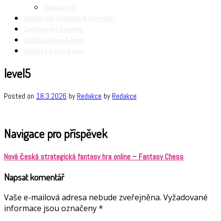
Zajímavosti
Brigády pro hostesky & promotéry
Castingy pro modelky
Soutěže krásy & Miss
Soutěže o věcné ceny
level5
Posted on
18.3.2026
by
Redakce
by
Redakce
Navigace pro příspěvek
Nová česká strategická fantasy hra online – Fantasy Chess
Napsat komentář
Vaše e-mailová adresa nebude zveřejněna.
Vyžadované
informace jsou označeny
*