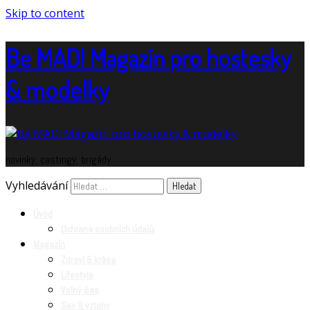
Skip to content
Be MAD! Magazín pro hostesky
& modelky
novinky, castingy, brigády
Vyhledávání
Úvod
Ochrana osobních údajů
Magazín
Zdraví & krása
Lifestyle
Volný čas
Sex & vztahy