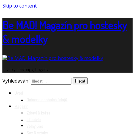
Skip to content
Be MAD! Magazín pro hostesky
& modelky
novinky, castingy, brigády
Vyhledávání
Úvod
Ochrana osobních údajů
Magazín
Zdraví & krása
Lifestyle
Volný čas
Sex & vztahy