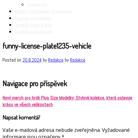
Zajímavosti
Brigády pro hostesky & promotéry
Castingy pro modelky
Soutěže krásy & Miss
Soutěže o věcné ceny
funny-license-plate1235-vehicle
Posted on
20.8.2024
by
Redakce
by
Redakce
Navigace pro příspěvek
Nový merch pro hrdé Plus Size Modelky: Stylová kolekce, která oslavuje
krásu ve všech velikostech
Napsat komentář
Vaše e-mailová adresa nebude zveřejněna.
Vyžadované
informace jsou označeny
*