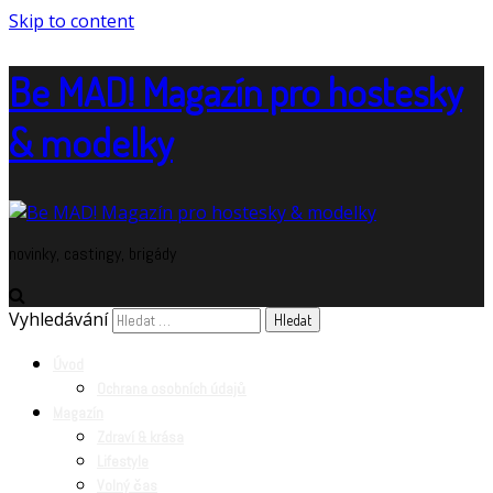
Skip to content
Be MAD! Magazín pro hostesky
& modelky
novinky, castingy, brigády
Vyhledávání
Úvod
Ochrana osobních údajů
Magazín
Zdraví & krása
Lifestyle
Volný čas