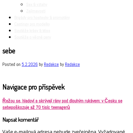
Sex & vztahy
Zajímavosti
Brigády pro hostesky & promotéry
Castingy pro modelky
Soutěže krásy & Miss
Soutěže o věcné ceny
sebe
Posted on
5.2.2026
by
Redakce
by
Redakce
Navigace pro příspěvek
Řežou se, hladoví a skrývají rány pod dlouhým rukávem: v Česku se
sebepoškozuje až 70 tisíc teenagerů
Napsat komentář
Vaše e-mailová adresa nebude zveřejněna.
Vyžadované