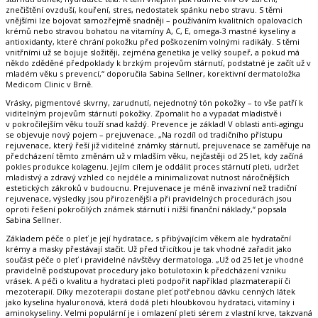
znečištění ovzduší, kouření, stres, nedostatek spánku nebo stravu. S těmi
vnějšími lze bojovat samozřejmě snadněji – používáním kvalitních opalovacích
krémů nebo stravou bohatou na vitamíny A, C, E, omega-3 mastné kyseliny a
antioxidanty, které chrání pokožku před poškozením volnými radikály. S těmi
vnitřními už se bojuje složitěji, zejména genetika je velký soupeř, a pokud má
někdo zděděné předpoklady k brzkým projevům stárnutí, podstatné je začít už v
mladém věku s prevencí,“ doporučila Sabina Sellner, korektivní dermatoložka
Medicom Clinic v Brně.
Vrásky, pigmentové skvrny, zarudnutí, nejednotný tón pokožky – to vše patří k
viditelným projevům stárnutí pokožky. Zpomalit ho a vypadat mladistvě i
v pokročilejším věku touží snad každý. Prevence je základ! V oblasti anti-agingu
se objevuje nový pojem – prejuvenace. „Na rozdíl od tradičního přístupu
rejuvenace, který řeší již viditelné známky stárnutí, prejuvenace se zaměřuje na
předcházení těmto změnám už v mladším věku, nejčastěji od 25 let, kdy začíná
pokles produkce kolagenu. Jejím cílem je oddálit proces stárnutí pleti, udržet
mladistvý a zdravý vzhled co nejdéle a minimalizovat nutnost náročnějších
estetických zákroků v budoucnu. Prejuvenace je méně invazivní než tradiční
rejuvenace, výsledky jsou přirozenější a při pravidelných procedurách jsou
oproti řešení pokročilých známek stárnutí i nižší finanční náklady,“ popsala
Sabina Sellner.
Základem péče o pleť je její hydratace, s přibývajícím věkem ale hydratační
krémy a masky přestávají stačit. Už před třicítkou je tak vhodné zařadit jako
součást péče o pleť i pravidelné návštěvy dermatologa. „Už od 25 let je vhodné
pravidelně podstupovat procedury jako botulotoxin k předcházení vzniku
vrásek. A péči o kvalitu a hydrataci pleti podpořit například plazmaterapií či
mezoterapií. Díky mezoterapii dostane pleť potřebnou dávku cenných látek
jako kyselina hyaluronová, která dodá pleti hloubkovou hydrataci, vitamíny i
aminokyseliny. Velmi populární je i omlazení pleti sérem z vlastní krve, takzvaná