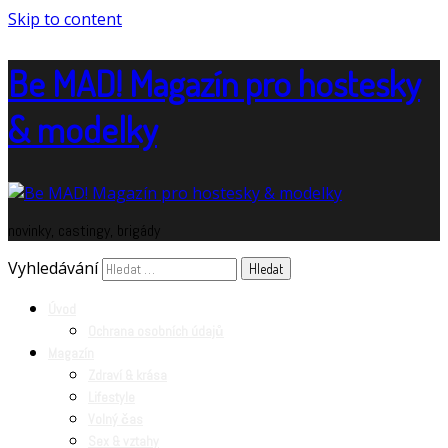
Skip to content
Be MAD! Magazín pro hostesky
& modelky
novinky, castingy, brigády
Vyhledávání
Úvod
Ochrana osobních údajů
Magazín
Zdraví & krása
Lifestyle
Volný čas
Sex & vztahy