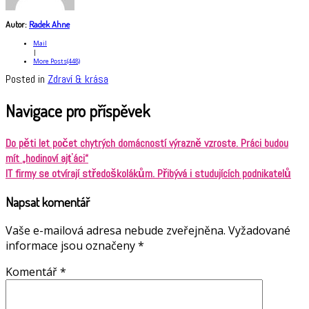
Autor:
Radek Ahne
Mail
|
More Posts(448)
Posted in
Zdraví & krása
Navigace pro příspěvek
Do pěti let počet chytrých domácností výrazně vzroste. Práci budou
mít „hodinoví ajťáci“
IT firmy se otvírají středoškolákům. Přibývá i studujících podnikatelů
Napsat komentář
Vaše e-mailová adresa nebude zveřejněna.
Vyžadované
informace jsou označeny
*
Komentář
*