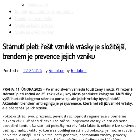
Zajímavosti
Brigády pro hostesky & promotéry
Castingy pro modelky
Soutěže krásy & Miss
Soutěže o věcné ceny
Stárnutí pleti: řešit vzniklé vrásky je složitější,
trendem je prevence jejich vzniku
Posted on
12.2.2025
by
Redakce
by
Redakce
PRAHA, 11. ÚNORA 2025 – Po mladistvém vzhledu touží ženy i muži. Přirozené
stárnutí pleti začíná od 25. roku věku, kdy klesá produkce kolagenu. Muži díky
vyšší hustotě kolagenu stárnou pomaleji, ale jejich vrásky bývají hlubší.
Aktuálním trendem anti-agingu je prejuvenace, která neřeší již vzniklé vrásky,
ale předchází jejich vzniku.
Pokožka ztrácí svou pružnost, pevnost i schopnost regenerace v poměrně
nízkém věku. Už před třicítkou se začínají objevovat vrásky kolem očí nebo
povadání kontur. Na stárnutí pokožky má vliv řada faktorů, některé lze správnou
péčí zpomalit. „Faktory, které se podílejí na stárnutí pokožky, je možné rozdělit
na vnitřní a vnější. Mezi vnitřní patří genetika, hormonální změny, procesy
stárnutí buněk, hydratace těla. K těm vnějším pak řadíme vliv UV záření,