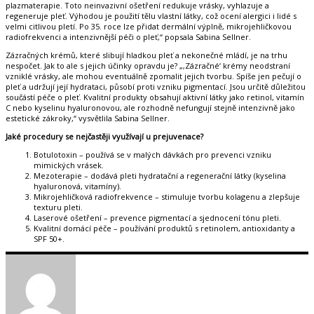
plazmaterapie. Toto neinvazivní ošetření redukuje vrásky, vyhlazuje a
regeneruje pleť. Výhodou je použití tělu vlastní látky, což ocení alergici i lidé s
velmi citlivou pletí. Po 35. roce lze přidat dermální výplně, mikrojehličkovou
radiofrekvenci a intenzivnější péči o pleť,“ popsala Sabina Sellner.
Zázračných krémů, které slibují hladkou pleť a nekonečné mládí, je na trhu
nespočet. Jak to ale s jejich účinky opravdu je? „‚Zázračné‘ krémy neodstraní
vzniklé vrásky, ale mohou eventuálně zpomalit jejich tvorbu. Spíše jen pečují o
pleť a udržují její hydrataci, působí proti vzniku pigmentací. Jsou určitě důležitou
součástí péče o pleť. Kvalitní produkty obsahují aktivní látky jako retinol, vitamín
C nebo kyselinu hyaluronovou, ale rozhodně nefungují stejně intenzivně jako
estetické zákroky,“ vysvětlila Sabina Sellner.
Jaké procedury se nejčastěji využívají u prejuvenace?
Botulotoxin – používá se v malých dávkách pro prevenci vzniku
mimických vrásek.
Mezoterapie – dodává pleti hydratační a regenerační látky (kyselina
hyaluronová, vitamíny).
Mikrojehličková radiofrekvence – stimuluje tvorbu kolagenu a zlepšuje
texturu pleti.
Laserové ošetření – prevence pigmentací a sjednocení tónu pleti.
Kvalitní domácí péče – používání produktů s retinolem, antioxidanty a
SPF 50+.