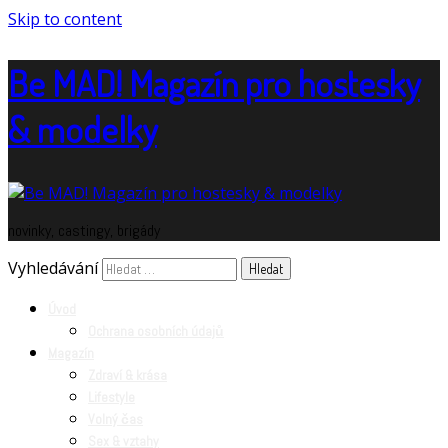
Skip to content
Be MAD! Magazín pro hostesky
& modelky
novinky, castingy, brigády
Vyhledávání
Úvod
Ochrana osobních údajů
Magazín
Zdraví & krása
Lifestyle
Volný čas
Sex & vztahy