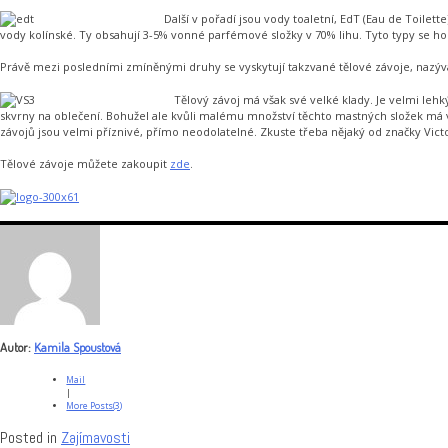
Další v pořadí jsou vody toaletní, EdT (Eau de Toil
vody kolínské. Ty obsahují 3-5% vonné parfémové složky v 70% lihu. Tyto typy se ho
Právě mezi posledními zmíněnými druhy se vyskytují takzvané tělové závoje, nazýva
Tělový závoj má však své velké klady. Je velmi leh
skvrny na oblečení. Bohužel ale kvůli malému množství těchto mastných složek má v
závojů jsou velmi příznivé, přímo neodolatelné. Zkuste třeba nějaký od značky Vict
Tělové závoje můžete zakoupit
zde
.
Autor:
Kamila Spoustová
Mail
|
More Posts(3)
Posted in
Zajímavosti