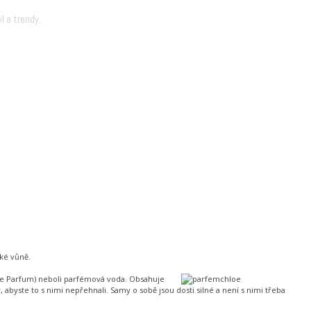
l a trendy.
ké vůně.
u de Parfum) neboli parfémová voda. Obsahuje
abyste to s nimi nepřehnali. Samy o sobě jsou dosti silné a není s nimi třeba