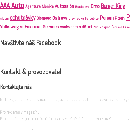
AAA Auto
Burger King
Brno
Autosalón
Agentura Monika
fi
Bratislava
P
ochutnávky
Penam
Ostrava
Olomouc
Plzeň
album
otevíračka
Pardubice
Volkswagen Financial Services
workshopy s dětmi
Znojmo
Zlín
Ústí nad Lab
Navštivte náš Facebook
Kontakt & provozovatel
Kontaktujte nás
Máte zájem o reklamu v našem magazínu nebo chcete publikovat své články? 
Pro reklamu v magazínu
Pokud máte zájem o umístění reklamy v tištěné či online verzi našeho magazí