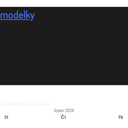
& modelky
sy & Miss
Soutěže o věcné ceny
Srpen 2026
St
Čt
Pá