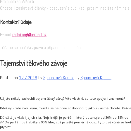
Pro publikaci článků
Chcete-li zaslat své články k posouzení a publikaci, prosím, napište nám na e
Kontaktní údaje
E-mail:
redakce@bemad.cz
Těšíme se na Vaši zprávu a případnou spolupráci!
Tajemství tělového závoje
Posted on
12.7.2016
by
Spoustová Kamila
by
Spoustová Kamila
Už jste někdy zaslechli pojem
tělový závoj
? Víte vlastně, co toto spojení znamená?
Když vybíráte svou vůni, musíte se nejprve rozhodnout, jakou vlastně chcete. Každ
Důležitá je však i jejich síla. Nejsilnější je parfém, který obsahuje od 30% do 1
8-15% parfémové složky v 90% lihu, což je ještě poměrně dost. Tyto dvě vůně se hodí
plýtvat.