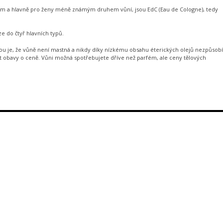
vrtým a hlavně pro ženy méně známým druhem vůní, jsou EdC (Eau de Cologne), tedy
e do čtyř hlavních typů.
odou je, že vůně není mastná a nikdy díky nízkému obsahu éterických olejů nezpůsobí
ít obavy o ceně. Vůni možná spotřebujete dříve než parfém, ale ceny tělových