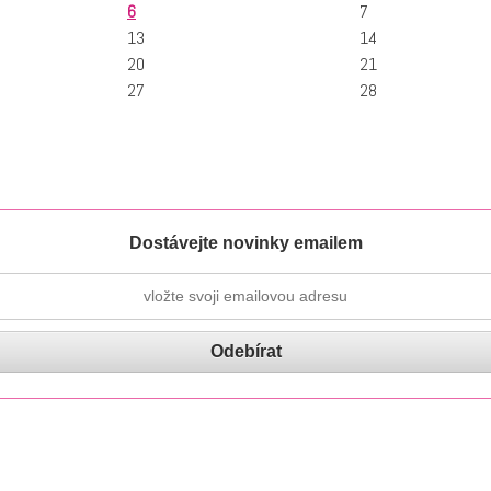
6
7
13
14
20
21
27
28
Dostávejte novinky emailem