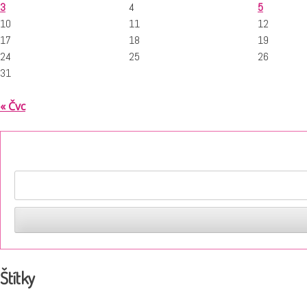
3
4
5
10
11
12
17
18
19
24
25
26
31
« Čvc
Štítky