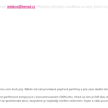
-mail:
redakce@bemad.cz
. Přijímáme příspěvky zaměřené na módu, životní sty
ému voní druh jiný. Někdo má rád pronikavé pepřové parfémy a jiný zase sladké leh
5% vonné parfémové kompozice v koncentrovaném (100%) lihu. Hned za ním je EdP (Ea
 na společenské akce, nazýváme je nejčastěji vůněmi večerními. Dejte si však pozor, 