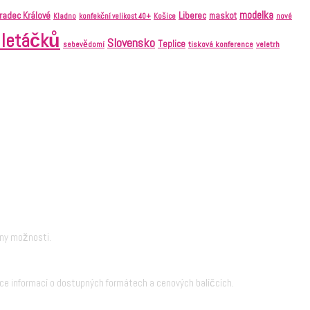
modelka
Liberec
radec Králové
maskot
nové
Kladno
konfekční velikost 40+
Košice
 letáčků
Slovensko
Teplice
tisková konference
veletrh
sebevědomí
hny možnosti.
ce informací o dostupných formátech a cenových balíčcích.