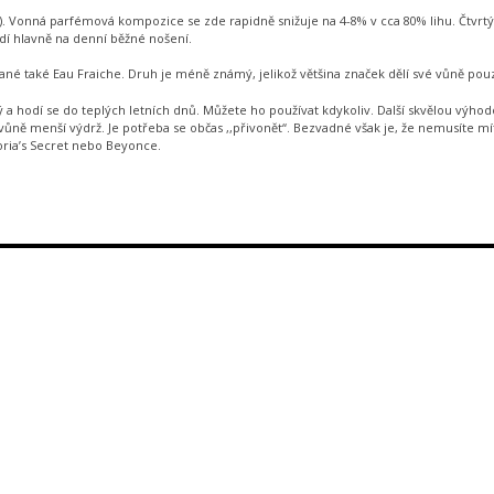
ette). Vonná parfémová kompozice se zde rapidně snižuje na 4-8% v cca 80% lihu. Čt
dí hlavně na denní běžné nošení.
né také Eau Fraiche. Druh je méně známý, jelikož většina značek dělí své vůně pouz
ký a hodí se do teplých letních dnů. Můžete ho používat kdykoliv. Další skvělou výh
ůně menší výdrž. Je potřeba se občas ,,přivonět‘‘. Bezvadné však je, že nemusíte m
oria’s Secret nebo Beyonce.