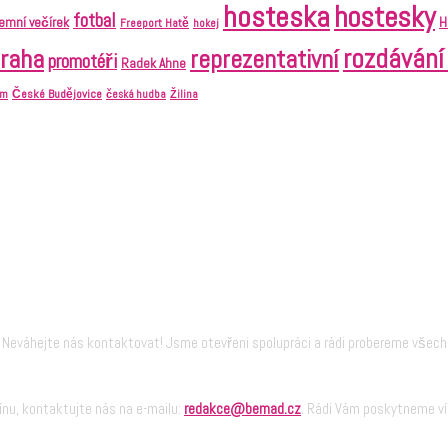
hosteska
hostesky
fotbal
remní večírek
H
Freeport Hatě
hokej
raha
rozdávání
reprezentativní
promotéři
Radek Ahne
České Budějovice
em
česká hudba
Žilina
Neváhejte nás kontaktovat! Jsme otevřeni spolupráci a rádi probereme všec
nu, kontaktujte nás na e-mailu:
redakce@bemad.cz
. Rádi Vám poskytneme ví