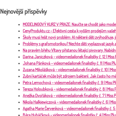
Nejnovější příspěvky
MODELINGOVÝ KURZ V PRAZE: Naučte se chodit jako model
CenyProduktu.cz – Efektivní cesta k vyšším prodejům vaše
Školy musí řešit nový problém: AI některé děti zvýhodňuje,
Problémy s grafomotorikou? Nechte děti vyplazovat jazyk 
Na pravém břehu Vltavy přistanou létající pivovary. Nabídn
Darina Janiczková – videomedailonek finalistky č. 12 | Miss
Johana Pánková – videomedailonek finalistky č. 11 | Miss P
Zuzana Mikolášková – videomedailonek finalistky č. 10 | Mis
Zubní kartáček může být zdrojem bakterií. Jak často ho mě
Petra Lemochová – videomedailonek finalistky č. 9 | Miss P
Tereza Holoubková – videomedailonek finalistky č. 8 | Miss
Anežka Dvořáková – videomedailonek finalistky č. 7 | Miss 
Nikola Halkiewiczová – videomedailonek finalistky č. 6 | Mi
Agatha Marie Červenková – videomedailonek finalistky č. 5 
Bára Hubáčková – videomedailonek finalistky č. 4 | Miss Pl