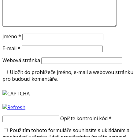
Jméno
*
E-mail
*
Webová stránka
Uložit do prohlížeče jméno, e-mail a webovou stránku
pro budoucí komentáře.
Opište kontrolní kód
*
Použitím tohoto formuláře souhlasíte s ukládáním a
manipulací s těmito údaji prostřednictvím této webové