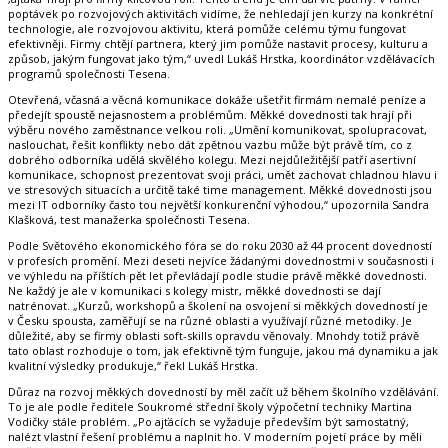
poptávek po rozvojových aktivitách vidíme, že nehledají jen kurzy na konkrétní
technologie, ale rozvojovou aktivitu, která pomůže celému týmu fungovat
efektivněji. Firmy chtějí partnera, který jim pomůže nastavit procesy, kulturu a
způsob, jakým fungovat jako tým,“ uvedl Lukáš Hrstka, koordinátor vzdělávacích
programů společnosti Tesena.
Otevřená, včasná a věcná komunikace dokáže ušetřit firmám nemalé peníze a
předejít spoustě nejasnostem a problémům. Měkké dovednosti tak hrají při
výběru nového zaměstnance velkou roli. „Umění komunikovat, spolupracovat,
naslouchat, řešit konflikty nebo dát zpětnou vazbu může být právě tím, co z
dobrého odborníka udělá skvělého kolegu. Mezi nejdůležitější patří asertivní
komunikace, schopnost prezentovat svoji práci, umět zachovat chladnou hlavu i
ve stresových situacích a určitě také time management. Měkké dovednosti jsou
mezi IT odborníky často tou největší konkurenční výhodou,“ upozornila Sandra
Klašková, test manažerka společnosti Tesena.
Podle Světového ekonomického fóra se do roku 2030 až 44 procent dovedností
v profesích promění. Mezi deseti nejvíce žádanými dovednostmi v současnosti i
ve výhledu na příštích pět let převládají podle studie právě měkké dovednosti.
Ne každý je ale v komunikaci s kolegy mistr, měkké dovednosti se dají
natrénovat. „Kurzů, workshopů a školení na osvojení si měkkých dovedností je
v Česku spousta, zaměřují se na různé oblasti a využívají různé metodiky. Je
důležité, aby se firmy oblasti soft-skills opravdu věnovaly. Mnohdy totiž právě
tato oblast rozhoduje o tom, jak efektivně tým funguje, jakou má dynamiku a jak
kvalitní výsledky produkuje,“ řekl Lukáš Hrstka.
Důraz na rozvoj měkkých dovedností by měl začít už během školního vzdělávání.
To je ale podle ředitele Soukromé střední školy výpočetní techniky Martina
Vodičky stále problém. „Po ajťácích se vyžaduje především být samostatný,
nalézt vlastní řešení problému a naplnit ho. V moderním pojetí práce by měli