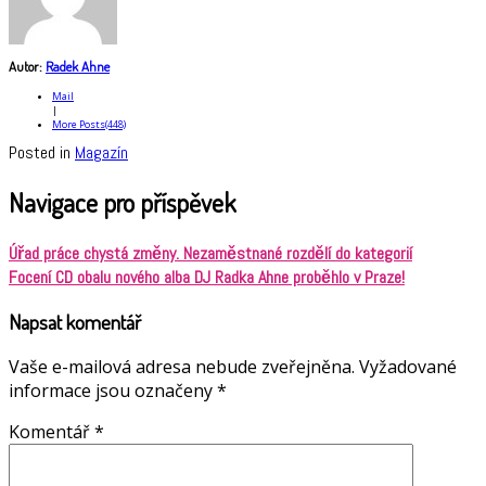
Autor:
Radek Ahne
Mail
|
More Posts(448)
Posted in
Magazín
Navigace pro příspěvek
Úřad práce chystá změny. Nezaměstnané rozdělí do kategorií
Focení CD obalu nového alba DJ Radka Ahne proběhlo v Praze!
Napsat komentář
Vaše e-mailová adresa nebude zveřejněna.
Vyžadované
informace jsou označeny
*
Komentář
*