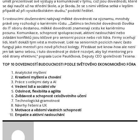
umět prezentovat své výstupy a komunikovat v týmu, což jsou dovednosti, které
se dají naučit už na střední škole, a je škoda, že se s nimi většina setká v lepším
případě až při vysokoškolském studiu,“ podotkl ředitel.
S rostoucími zkušenostmi nabývají měkké dovednosti na významu, mnohdy
právě ony rozhodují o kariérním růstu. „Zatímco technické dovednosti člověka
do IT oboru dostanou, měkké dovednosti znamenají cestu ke kariérnímu
posunu. Komunikace, schopnost spolupracovat, aktivní naslouchání nebo
zvládání konfliktů jsou klíčové pro seniorní pozice nebo roli lídra. Firmy oceňují
lidi, kteří dokáží tým vést a motivovat. Lidé na seniorních pozicích navíc často
fungují jako mentoři pro nově příchozí kolegy. Předávat své know-how ale není
jen tak samo sebou, i tuto dovednost je dobré rozvíjet, aby byl mentoring pro
obě strany efektivní,“ popsala Lucie Paulíčková, Deputy CEO společnosti Tesena.
TOP 10 DOVEDNOSTÍ BUDOUCNOSTI PODLE SVĚTOVÉHO EKONOMICKÉHO FÓRA
Analytické myšlení
Kreativní myšlení a chování
Práce s velkými daty a AI
Vedení lidí a sociální vliv
Odolnost, flexibilita a agilita
Zvědavost a schopnost celoživotního učení
Technologická gramotnost
Návrhy řešení a UX
Motivace a vědomí vlastních schopností
Empatie a aktivní naslouchání