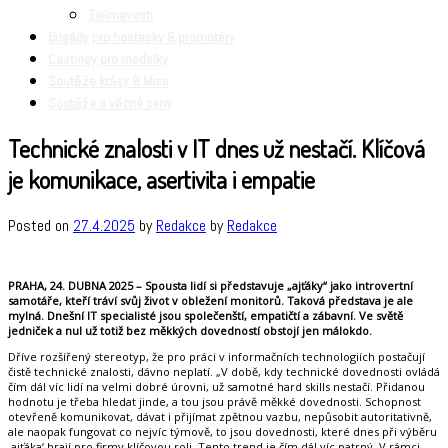
Zajímavosti
Brigády pro hostesky & promotéry
Castingy pro modelky
Soutěže krásy & Miss
Soutěže o věcné ceny
Technické znalosti v IT dnes už nestačí. Klíčová
je komunikace, asertivita i empatie
Posted on
27.4.2025
by
Redakce
by
Redakce
PRAHA, 24. DUBNA 2025 – Spousta lidí si představuje „ajťáky“ jako introvertní
samotáře, kteří tráví svůj život v obležení monitorů. Taková představa je ale
mylná. Dnešní IT specialisté jsou společenští, empatičtí a zábavní. Ve světě
jedniček a nul už totiž bez měkkých dovedností obstojí jen málokdo.
Dříve rozšířený stereotyp, že pro práci v informačních technologiích postačují
čistě technické znalosti, dávno neplatí. „V době, kdy technické dovednosti ovládá
čím dál víc lidí na velmi dobré úrovni, už samotné hard skills nestačí. Přidanou
hodnotu je třeba hledat jinde, a tou jsou právě měkké dovednosti. Schopnost
otevřeně komunikovat, dávat i přijímat zpětnou vazbu, nepůsobit autoritativně,
ale naopak fungovat co nejvíc týmově, to jsou dovednosti, které dnes při výběru
‚ajťáka‘ hrají pro firmy klíčovou roli. Tento trend je čím dál víc patrný. V rámci