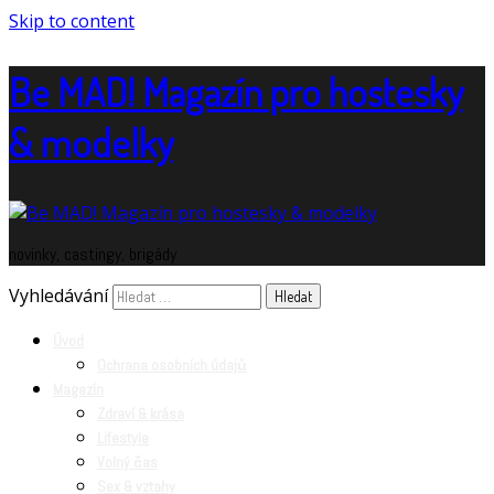
Skip to content
Be MAD! Magazín pro hostesky
& modelky
novinky, castingy, brigády
Vyhledávání
Úvod
Ochrana osobních údajů
Magazín
Zdraví & krása
Lifestyle
Volný čas
Sex & vztahy