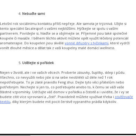
Nebuďte sami
Letošní rok sociálnímu kontaktu příliš nepřeje. Ale samota je trýznivá. Užijte si
tento speciální čas alespoň s vašimi nejbližšími. Hýčkejte se spolu s vaším
partnerem. Povídejte si, hlaďte se a objímejte se. Příjemné jsou také společné
koupele či masáže. I během těchto aktivit můžete opět využít léčebný potenciál
aromaterapie. Do koupelen jsou skvělé
vonné difuzéry s tyčinkami
, které vydrží
vonět dlouhé měsíce a dělat tak z vaší koupelny malé domácí wellness.
Udělejte si pořádek
Nejen v životě, ale i ve vašich věcech. Proberte zásuvky, šuplíky, sklep i půdu.
Všechno, co nevyužili nebo jste si na sebe neoblékli už déle než 1 rok
nepotřebujete. To je zlaté pravidlo Feng shui. Dejte tyto věci přátelům nebo
potřebným. Nechejte si jen to, co potřebujete anebo to, k čemu se váží vaše
šťastné vzpomínky. Udržujte váš domov v pořádku a čistotě a i uvidíte, že i vy se
budete cítit více vyrovnaní a „čistí“. Pravidelně můžete využívat třeba i
osvěžovače
textilu
, díky kterým budete mít pocit čerstvě vypraného prádla kdykoliv.