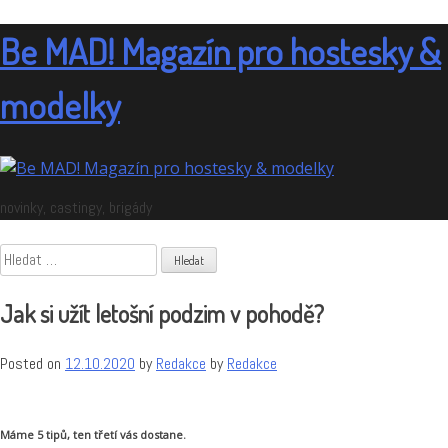
Skip
to
Be MAD! Magazín pro hostesky &
content
modelky
novinky, castingy, brigády
Vyhledávání
Jak si užít letošní podzim v pohodě?
Posted on
12.10.2020
by
Redakce
by
Redakce
Máme 5 tipů, ten třetí vás dostane.