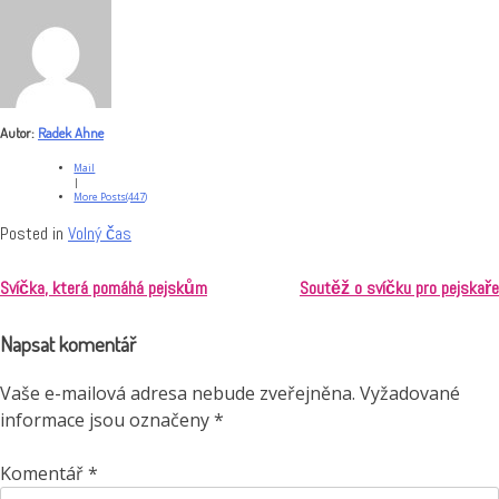
Autor:
Radek Ahne
Mail
|
More Posts(447)
Posted in
Volný čas
Svíčka, která pomáhá pejskům
Soutěž o svíčku pro pejskaře
Navigace
Napsat komentář
pro
příspěvek
Vaše e-mailová adresa nebude zveřejněna.
Vyžadované
informace jsou označeny
*
Komentář
*