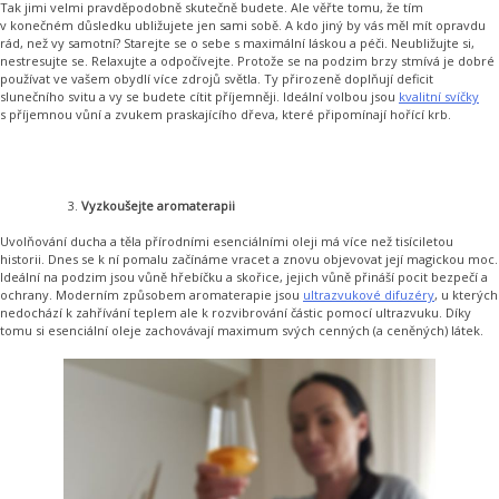
Tak jimi velmi pravděpodobně skutečně budete. Ale věřte tomu, že tím
v konečném důsledku ubližujete jen sami sobě. A kdo jiný by vás měl mít opravdu
rád, než vy samotní? Starejte se o sebe s maximální láskou a péči. Neubližujte si,
nestresujte se. Relaxujte a odpočívejte. Protože se na podzim brzy stmívá je dobré
používat ve vašem obydlí více zdrojů světla. Ty přirozeně doplňují deficit
slunečního svitu a vy se budete cítit příjemněji. Ideální volbou jsou
kvalitní svíčky
s příjemnou vůní a zvukem praskajícího dřeva, které připomínají hořící krb.
Vyzkoušejte aromaterapii
Uvolňování ducha a těla přírodními esenciálními oleji má více než tisíciletou
historii. Dnes se k ní pomalu začínáme vracet a znovu objevovat její magickou moc.
Ideální na podzim jsou vůně hřebíčku a skořice, jejich vůně přináší pocit bezpečí a
ochrany. Moderním způsobem aromaterapie jsou
ultrazvukové difuzéry
, u kterých
nedochází k zahřívání teplem ale k rozvibrování částic pomocí ultrazvuku. Díky
tomu si esenciální oleje zachovávají maximum svých cenných (a ceněných) látek.