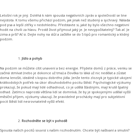
Letošní rok je jiný. Doléhá k nám spousta negativních zpráv a společností se line
nejistota. K tomu všemu přichází podzim, jak jinak než studený a sychravý. Nálada
pod psa a lepší zítřky v nedohlednu. Představte si, jaké by bylo všechno negativní
hodit na chvíli za hlavu. Prostě život přijmout jaký je. Je nevypočitatelný? Tak ať. Je
zima a prší? Ať si. Dejte nohy na stůl a začtěte se do 5 tipů pro romantický a klidný
podzim.
Jídlo a pohyb
Na podzim se můžete cítit unavení a bez energie. Přijdete domů z práce, venku se
začíná stmívat (nebo je dokonce už tma) a člověka to láká už nic nedělat a zůstat
doma lenošit, ideálně s kopou dobrého jídla. Jenže tento zlozvyk je typické ukojení
krátkodobých potřeb na úkor dlouhodobého pocitu štěstí. Psychologické výzkumy
prokazují, že pokud mají lidé odhadnout, co je udělá šťastnými, mají krutě špatný
odhad. Zatímco naprostá většina lidí se domnívá, že by je spokojenými udělal vyšší
měsíční příjem, výzkumy ukazují, že pravidelné procházky mají pro subjektivní
pocit štěstí lidí nesrovnatelně vyšší efekt.
Rozhodněte se být v pohodě
Spousta našich pocitů souvisí s našim rozhodnutím. Chcete být naštvaní a smutní?