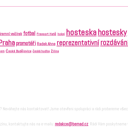
hosteska
hostesky
fotbal
firemní večírek
Freeport Hatě
hokej
Praha
rozdáván
reprezentativní
promotéři
Radek Ahne
České Budějovice
abem
česká hudba
Žilina
 Neváhejte nás kontaktovat! Jsme otevřeni spolupráci a rádi probereme vše
zínu, kontaktujte nás na e-mailu:
redakce@bemad.cz
. Rádi Vám poskytneme v