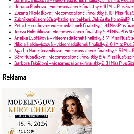
Darina Janiczková – videomedailonek finalistky č. 12 | Miss Plus 
Johana Pánková – videomedailonek finalistky č. 11 | Miss Plus Siz
Zuzana Mikolášková – videomedailonek finalistky č. 10 | Miss Plus
Zubní kartáček může být zdrojem bakterií. Jak často ho měnit?
3
Petra Lemochová – videomedailonek finalistky č. 9 | Miss Plus Si
Tereza Holoubková – videomedailonek finalistky č. 8 | Miss Plus S
Anežka Dvořáková – videomedailonek finalistky č. 7 | Miss Plus S
Nikola Halkiewiczová – videomedailonek finalistky č. 6 | Miss Plus
Agatha Marie Červenková – videomedailonek finalistky č. 5 | Miss 
Bára Hubáčková – videomedailonek finalistky č. 4 | Miss Plus Size
Barbora Takáčová – videomedailonek finalistky č. 3 | Miss Plus Si
Reklama