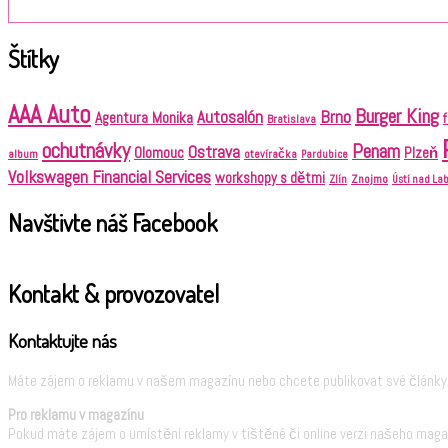
Štítky
AAA Auto
Burger King
Brno
Autosalón
Agentura Monika
Bratislava
ochutnávky
Penam
Ostrava
Olomouc
Plzeň
album
otevíračka
Pardubice
Volkswagen Financial Services
workshopy s dětmi
Znojmo
Zlín
Ústí nad L
Navštivte náš Facebook
Kontakt & provozovatel
Kontaktujte nás
Máte zájem o reklamu v našem magazínu nebo chcete publikovat své články?
Pro reklamu v magazínu
Pokud máte zájem o umístění reklamy v tištěné či online verzi našeho maga