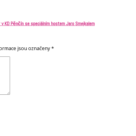
r v KD Pěnčín se speciálním hostem Jaro Smejkalem
formace jsou označeny
*