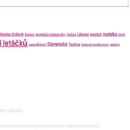
modelka
Liberec
Hradec Králové
maskot
nové
Kladno
konfekční velikost 40+
Košice
í letáčků
Slovensko
Teplice
tisková konference
veletrh
sebevědomí
chny možnosti.
íce informací o dostupných formátech a cenových balíčcích.