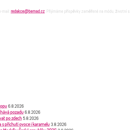
e-mail:
redakce@bemad.cz
. Přijímáme příspěvky zaměřené na módu, životní st
hopu
6.8.2026
nechává pozadu
6.8.2026
vat po zdech
5.8.2026
 s příchutí ovoce i karamelu
3.8.2026