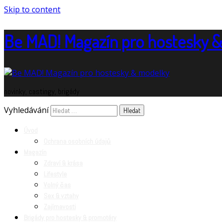
Skip to content
Be MAD! Magazín pro hostesky 
novinky, castingy, brigády
Vyhledávání
Úvod
Ochrana osobních údajů
Magazín
Zdraví & krása
Lifestyle
Volný čas
Sex & vztahy
Zajímavosti
Brigády pro hostesky & promotéry