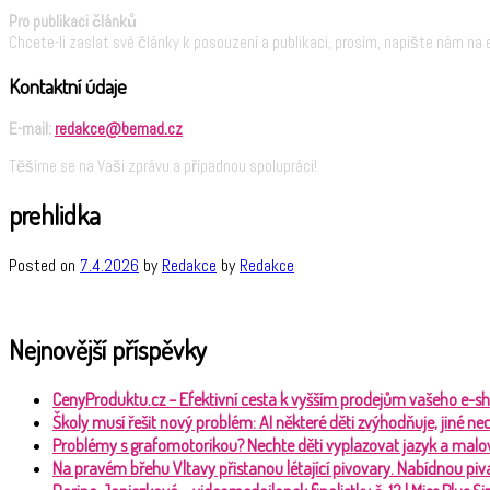
Pro publikaci článků
Chcete-li zaslat své články k posouzení a publikaci, prosím, napište nám na 
Kontaktní údaje
E-mail:
redakce@bemad.cz
Těšíme se na Vaši zprávu a případnou spolupráci!
prehlidka
Posted on
7.4.2026
by
Redakce
by
Redakce
Nejnovější příspěvky
CenyProduktu.cz – Efektivní cesta k vyšším prodejům vašeho e-s
Školy musí řešit nový problém: AI některé děti zvýhodňuje, jiné 
Problémy s grafomotorikou? Nechte děti vyplazovat jazyk a malo
Na pravém břehu Vltavy přistanou létající pivovary. Nabídnou piva