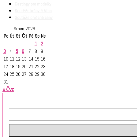
Castingy pro modelky
Soutěže krásy & Miss
Soutěže o věcné ceny
Srpen 2026
Po
Út
St
Čt
Pá
So
Ne
1
2
3
4
5
6
7
8
9
10
11
12
13
14
15
16
17
18
19
20
21
22
23
24
25
26
27
28
29
30
31
« Čvc