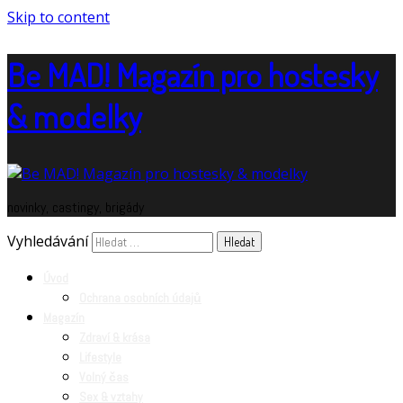
Skip to content
Be MAD! Magazín pro hostesky
& modelky
novinky, castingy, brigády
Vyhledávání
Úvod
Ochrana osobních údajů
Magazín
Zdraví & krása
Lifestyle
Volný čas
Sex & vztahy