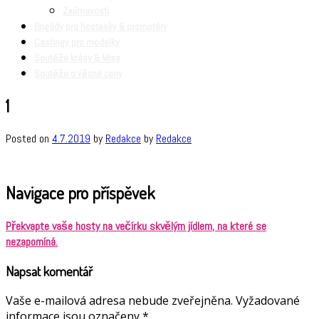
Zajímavosti
Brigády pro hostesky & promotéry
Castingy pro modelky
Soutěže krásy & Miss
Soutěže o věcné ceny
1
Posted on
4.7.2019
by
Redakce
by
Redakce
Navigace pro příspěvek
Překvapte vaše hosty na večírku skvělým jídlem, na které se
nezapomíná.
Napsat komentář
Vaše e-mailová adresa nebude zveřejněna.
Vyžadované
informace jsou označeny
*