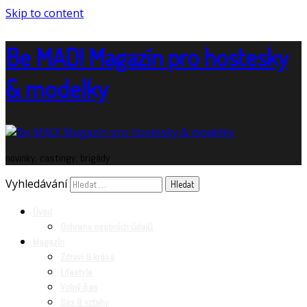
Skip to content
Be MAD! Magazín pro hostesky
& modelky
novinky, castingy, brigády
Vyhledávání
Úvod
Ochrana osobních údajů
Magazín
Zdraví & krása
Lifestyle
Volný čas
Sex & vztahy