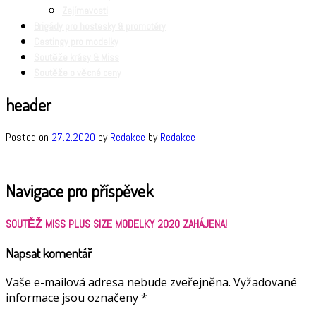
Zajímavosti
Brigády pro hostesky & promotéry
Castingy pro modelky
Soutěže krásy & Miss
Soutěže o věcné ceny
header
Posted on
27.2.2020
by
Redakce
by
Redakce
Navigace pro příspěvek
SOUTĚŽ MISS PLUS SIZE MODELKY 2020 ZAHÁJENA!
Napsat komentář
Vaše e-mailová adresa nebude zveřejněna.
Vyžadované
informace jsou označeny
*