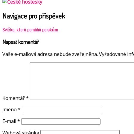
Navigace pro příspěvek
Svíčka, která pomáhá pejskům
Napsat komentář
Vaše e-mailová adresa nebude zveřejněna.
Vyžadované in
Komentář
*
Jméno
*
E-mail
*
Webová stránka