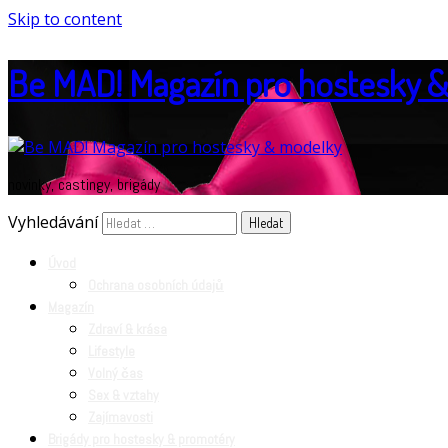
Skip to content
Be MAD! Magazín pro hostesky 
novinky, castingy, brigády
Vyhledávání
Úvod
Ochrana osobních údajů
Magazín
Zdraví & krása
Lifestyle
Volný čas
Sex & vztahy
Zajímavosti
Brigády pro hostesky & promotéry