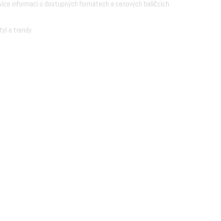
íce informací o dostupných formátech a cenových balíčcích.
yl a trendy.