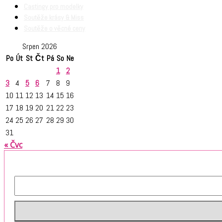
Castingy pro modelky
Soutěže krásy & Miss
Soutěže o věcné ceny
Srpen 2026
Po
Út
St
Čt
Pá
So
Ne
1
2
3
4
5
6
7
8
9
10
11
12
13
14
15
16
17
18
19
20
21
22
23
24
25
26
27
28
29
30
31
« Čvc