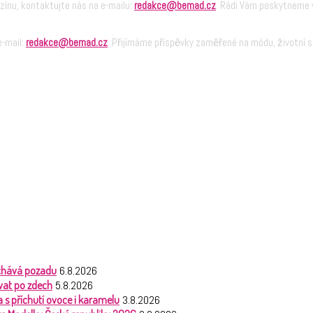
zínu, kontaktujte nás na e-mailu:
redakce@bemad.cz
. Rádi Vám poskytneme v
e-mail:
redakce@bemad.cz
. Přijímáme příspěvky zaměřené na módu, životní st
nechává pozadu
6.8.2026
vat po zdech
5.8.2026
 s příchutí ovoce i karamelu
3.8.2026