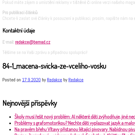
Pokud máte zájem o umístění reklamy v tištěné či online verzi našeho maga
Pro publikaci článků
Chcete-li zaslat své články k posouzení a publikaci, prosím, napište nám na 
Kontaktní údaje
E-mail:
redakce@bemad.cz
Těšíme se na Vaši zprávu a případnou spolupráci!
84-1_macena-svicka-ze-vceliho-vosku
Posted on
17.9.2020
by
Redakce
by
Redakce
Nejnovější příspěvky
Školy musí řešit nový problém: AI některé děti zvýhodňuje, jiné 
Problémy s grafomotorikou? Nechte děti vyplazovat jazyk a malo
Na pravém břehu Vltavy přistanou létající pivovary. Nabídnou piva