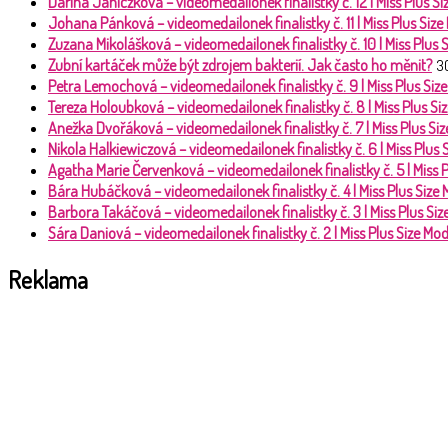
Darina Janiczková – videomedailonek finalistky č. 12 | Miss Plus 
Johana Pánková – videomedailonek finalistky č. 11 | Miss Plus Siz
Zuzana Mikolášková – videomedailonek finalistky č. 10 | Miss Plus
Zubní kartáček může být zdrojem bakterií. Jak často ho měnit?
3
Petra Lemochová – videomedailonek finalistky č. 9 | Miss Plus Si
Tereza Holoubková – videomedailonek finalistky č. 8 | Miss Plus S
Anežka Dvořáková – videomedailonek finalistky č. 7 | Miss Plus S
Nikola Halkiewiczová – videomedailonek finalistky č. 6 | Miss Plus
Agatha Marie Červenková – videomedailonek finalistky č. 5 | Miss 
Bára Hubáčková – videomedailonek finalistky č. 4 | Miss Plus Size
Barbora Takáčová – videomedailonek finalistky č. 3 | Miss Plus Si
Sára Daniová – videomedailonek finalistky č. 2 | Miss Plus Size M
Reklama