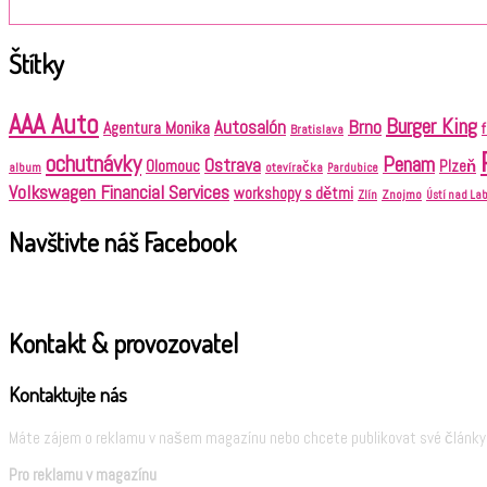
Štítky
AAA Auto
Burger King
Brno
Autosalón
Agentura Monika
Bratislava
ochutnávky
Penam
Ostrava
Olomouc
Plzeň
album
otevíračka
Pardubice
Volkswagen Financial Services
workshopy s dětmi
Znojmo
Zlín
Ústí nad L
Navštivte náš Facebook
Kontakt & provozovatel
Kontaktujte nás
Máte zájem o reklamu v našem magazínu nebo chcete publikovat své články?
Pro reklamu v magazínu