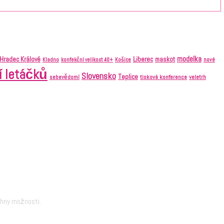
modelka
Liberec
Hradec Králové
maskot
nové
Kladno
konfekční velikost 40+
Košice
í letáčků
Slovensko
Teplice
tisková konference
veletrh
sebevědomí
chny možnosti.