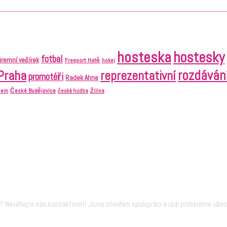
hosteska
hostesky
fotbal
firemní večírek
Freeport Hatě
hokej
Praha
rozdáván
reprezentativní
promotéři
Radek Ahne
České Budějovice
abem
česká hudba
Žilina
 Neváhejte nás kontaktovat! Jsme otevřeni spolupráci a rádi probereme vše