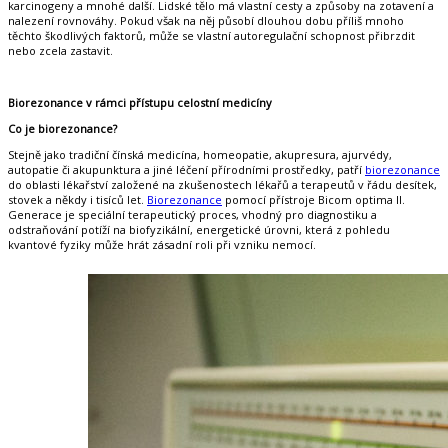
karcinogeny a mnohé další. Lidské tělo má vlastní cesty a způsoby na zotavení a
nalezení rovnováhy. Pokud však na něj působí dlouhou dobu příliš mnoho
těchto škodlivých faktorů, může se vlastní autoregulační schopnost přibrzdit
nebo zcela zastavit.
Biorezonance v rámci přístupu celostní medicíny
Co je biorezonance?
Stejně jako tradiční čínská medicína, homeopatie, akupresura, ajurvédy,
autopatie či akupunktura a jiné léčení přírodními prostředky, patří
biorezonance
do oblasti lékařství založené na zkušenostech lékařů a terapeutů v řádu desítek,
stovek a někdy i tisíců let.
Biorezonance
pomocí přístroje Bicom optima II.
Generace je speciální terapeutický proces, vhodný pro diagnostiku a
odstraňování potíží na biofyzikální, energetické úrovni, která z pohledu
kvantové fyziky může hrát zásadní roli při vzniku nemocí.