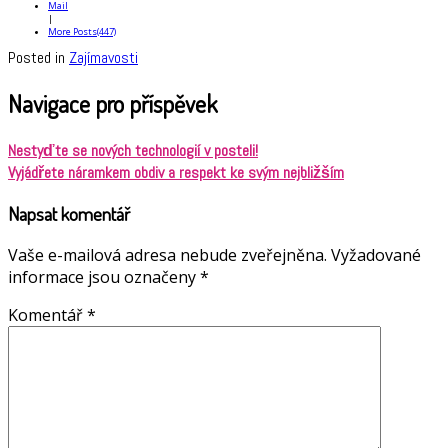
Mail
|
More Posts(447)
Posted in
Zajímavosti
Navigace pro příspěvek
Nestyďte se nových technologií v posteli!
Vyjádřete náramkem obdiv a respekt ke svým nejbližším
Napsat komentář
Vaše e-mailová adresa nebude zveřejněna.
Vyžadované
informace jsou označeny
*
Komentář
*