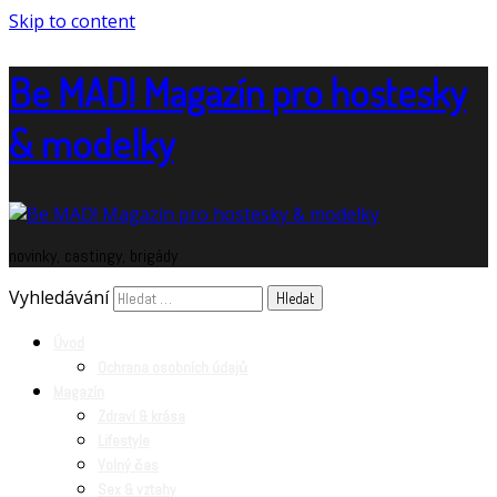
Skip to content
Be MAD! Magazín pro hostesky
& modelky
novinky, castingy, brigády
Vyhledávání
Úvod
Ochrana osobních údajů
Magazín
Zdraví & krása
Lifestyle
Volný čas
Sex & vztahy