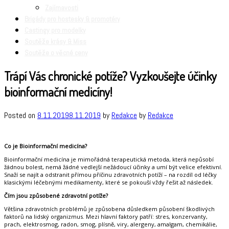
Zajímavosti
Brigády pro hostesky & promotéry
Castingy pro modelky
Soutěže krásy & Miss
Soutěže o věcné ceny
Trápí Vás chronické potíže? Vyzkoušejte účinky
bioinformační medicíny!
Posted on
8.11.2019
8.11.2019
by
Redakce
by
Redakce
Co je Bioinformační medicína?
Bioinformační medicína je mimořádná terapeutická metoda, která nepůsobí
žádnou bolest, nemá žádné vedlejší nežádoucí účinky a umí být velice efektivní.
Snaží se najít a odstranit přímou příčinu zdravotních potíží – na rozdíl od léčky
klasickými léčebnými medikamenty, které se pokouší vždy řešit až následek.
Čím jsou způsobené zdravotní potíže?
Většina zdravotních problémů je způsobena důsledkem působení škodlivých
faktorů na lidský organizmus. Mezi hlavní faktory patří: stres, konzervanty,
prach, elektrosmog, radon, smog, plísně, viry, alergeny, amalgam, chemikálie,