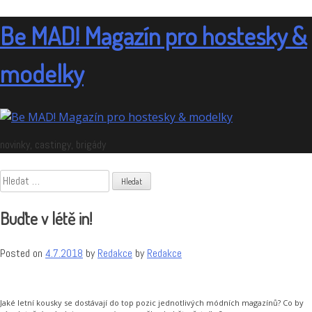
Skip
to
Be MAD! Magazín pro hostesky &
content
modelky
novinky, castingy, brigády
Vyhledávání
Buďte v létě in!
Posted on
4.7.2018
by
Redakce
by
Redakce
Jaké letní kousky se dostávají do top pozic jednotlivých módních magazínů? Co by