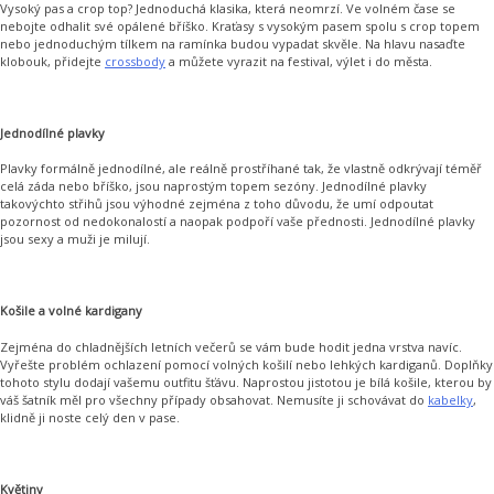
Vysoký pas a crop top? Jednoduchá klasika, která neomrzí. Ve volném čase se
nebojte odhalit své opálené bříško. Kraťasy s vysokým pasem spolu s crop topem
nebo jednoduchým tílkem na ramínka budou vypadat skvěle. Na hlavu nasaďte
klobouk, přidejte
crossbody
a můžete vyrazit na festival, výlet i do města.
Jednodílné plavky
Plavky formálně jednodílné, ale reálně prostříhané tak, že vlastně odkrývají téměř
celá záda nebo bříško, jsou naprostým topem sezóny. Jednodílné plavky
takovýchto střihů jsou výhodné zejména z toho důvodu, že umí odpoutat
pozornost od nedokonalostí a naopak podpoří vaše přednosti. Jednodílné plavky
jsou sexy a muži je milují.
Košile a volné kardigany
Zejména do chladnějších letních večerů se vám bude hodit jedna vrstva navíc.
Vyřešte problém ochlazení pomocí volných košilí nebo lehkých kardiganů. Doplňky
tohoto stylu dodají vašemu outfitu šťávu. Naprostou jistotou je bílá košile, kterou by
váš šatník měl pro všechny případy obsahovat. Nemusíte ji schovávat do
kabelky
,
klidně ji noste celý den v pase.
Květiny