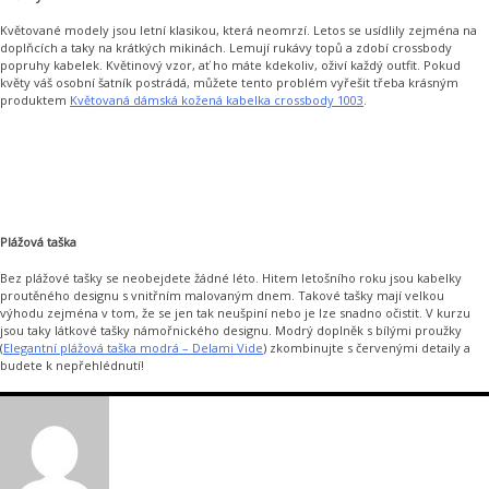
Květované modely jsou letní klasikou, která neomrzí. Letos se usídlily zejména na
doplňcích a taky na krátkých mikinách. Lemují rukávy topů a zdobí crossbody
popruhy kabelek. Květinový vzor, ať ho máte kdekoliv, oživí každý outfit. Pokud
květy váš osobní šatník postrádá, můžete tento problém vyřešit třeba krásným
produktem
Květovaná dámská kožená kabelka crossbody 1003
.
Plážová taška
Bez plážové tašky se neobejdete žádné léto. Hitem letošního roku jsou kabelky
proutěného designu s vnitřním malovaným dnem. Takové tašky mají velkou
výhodu zejména v tom, že se jen tak neušpiní nebo je lze snadno očistit. V kurzu
jsou taky látkové tašky námořnického designu. Modrý doplněk s bílými proužky
(
Elegantní plážová taška modrá – Delami Vide
) zkombinujte s červenými detaily a
budete k nepřehlédnutí!