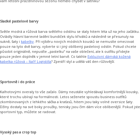
vám letošní prázdninovou sezónu nemělo chybět v šatníku?
Sladké pastelové barvy
Světle modrá a růžová barva světlého odstínu se staly hitem léta už na jeho začátku.
Ovládly hlavní barevné ladění bundiček stylu křiváků a následně se přesunuly na
sukně, šaty i
kabelky
. Při výběru nových módních kousků se nemusíte omezovat
pouze na tyto dvě barvy, vyberte si i jiný oblíbený pastelový odstín. Pokud chcete
působit originálně, nepusťte ,,pastelku‘‘ na vaše oblečení, ale k outfitu přidejte
pouze jeden doplněk v jemné letní barvě. Co takhle
Exkluzivní dámská kožená
kabelka růžová – ItalY Logistilla
? Zpestří styl a udělá váš den růžovější.
Sportovně i do práce
Kalhotovými overaly to vše začalo. Dámy neustále vyhledávají komfortnější kousky,
které trochu ubírají na formálnosti. Letos seženete spoustu business outfitů
zkombinovaných z lehkého sáčka a kraťasů, hitem jsou taky volné oversize šaty.
Džíny dostaly na své boky proužky, tenisky jsou čím dám více oblíbenější. Pokud jste
sportovní typ, můžete se radovat.
Vysoký pas a crop top