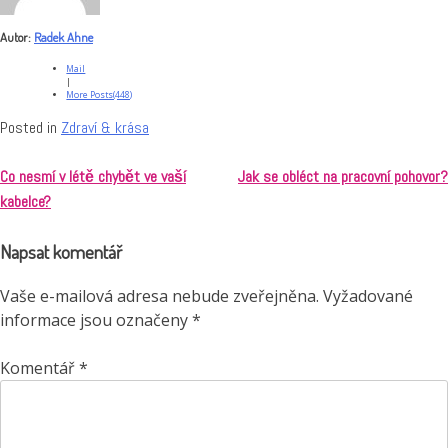
Autor:
Radek Ahne
Mail
|
More Posts(448)
Posted in
Zdraví & krása
Co nesmí v létě chybět ve vaší
Jak se obléct na pracovní pohovor?
Navigace
kabelce?
pro
Napsat komentář
příspěvek
Vaše e-mailová adresa nebude zveřejněna.
Vyžadované
informace jsou označeny
*
Komentář
*